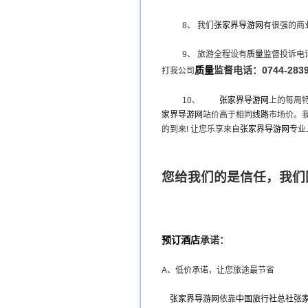
8、
我们
张家界
导游网
有很强的商
9、
旅游全程设有
质量
监督投诉电
质量
监督电话：0744-2839
打我公司
10、
张家界
导游网
上的每周
家界
导游网
站价高于相同
线路
市场价。
的到来! 让您乐享来自
张家界
导游网
专业
您给我们的是信任，我们
预订
酒店
承诺：
A、低价承诺，让您旅途最节省
张家界
导游网
依靠
中国旅行社
总社
张