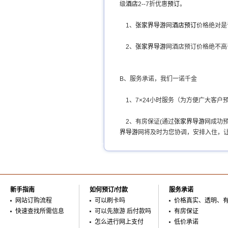
级
酒店
2--7折优惠
预订
。
1
、
张家界导游
网
酒店
预订
价格绝对是
2
、
张家界导游
网酒店预订价格绝不高
B、服务承诺，我们一诺千金
1
、7×24小时服务（为方便广大客户预订
2
、有房保证(通过
张家界导游
网成功
界导游
网将及时为您协调，安排入住，让
新手指南
如何预订/付款
服务承诺
网站订购流程
可以刷卡吗
价格真实、透明、
快速查找所需信息
可以先旅游 后付款吗
有房保证
怎么进行网上支付
低价承诺