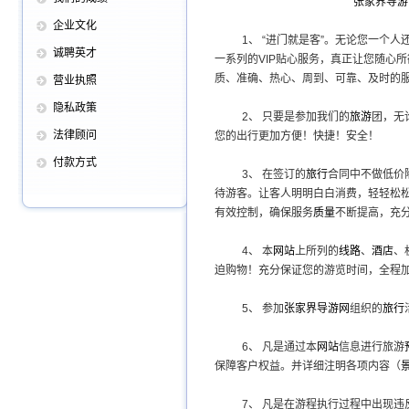
张家界导游
企业文化
1、
“进门就是客”。无论您一个人
诚聘英才
一系列的VIP贴心服务，真正让您随心
质、准确、热心、周到、可靠、及时的
营业执照
隐私政策
2、
只要是参加我们的
旅游
团，无
法律顾问
您的出行更加方便！快捷！安全！
付款方式
3、
在签订的
旅行
合同中不做低价
待游客。让客人明明白白消费，轻轻松
有效控制，确保服务
质量
不断提高，充
4、
本
网站
上所列的
线路
、
酒店
、
迫购物！充分保证您的游览时间，全程
5、
参加
张家界导游网
组织的
旅行
6、
凡是通过本
网站
信息进行旅游
保障客户权益。并详细注明各项内容（
7、
凡是在游程执行过程中出现违