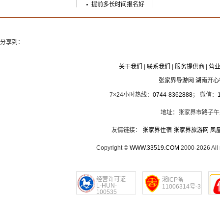
提前多长时间报名好
分享到：
关于我们
|
联系我们
|
服务提供商
|
营
张家界导游网 湖南开
7×24小时热线：
0744-8362888
； 微信：
地址：张家界市路子午
友情链接：
张家界住宿
张家界旅游网
凤
Copyright ©
WWW.33519.COM
2000-2026 Al
经营许可证
湘ICP备
L-HUN-
11006314号-3
100535