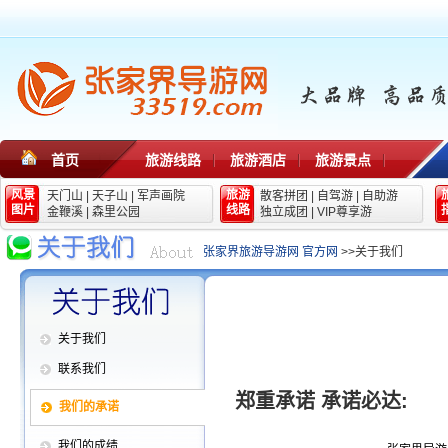
首页
旅游线路
旅游酒店
旅游景点
风景
旅游
天门山
|
天子山
|
军声画院
散客拼团
|
自驾游
|
自助游
图片
线路
金鞭溪
|
森里公园
独立成团
|
VIP尊享游
张家界旅游导游网 官方网
>>关于我们
关于我们
联系我们
郑重承诺 承诺必达:
我们的承诺
我们的成绩