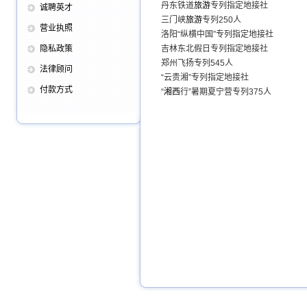
丹东铁道
旅游
专列指定地接社
诚聘英才
三门峡
旅游
专列
250人
营业执照
洛阳“纵横中国”专列指定地接社
隐私政策
吉林东北假日专列指定地接社
郑州飞扬专列
545人
法律顾问
“云贵湘”专列指定地接社
付款方式
“
湘西
行”暑期夏宁营专列
375人