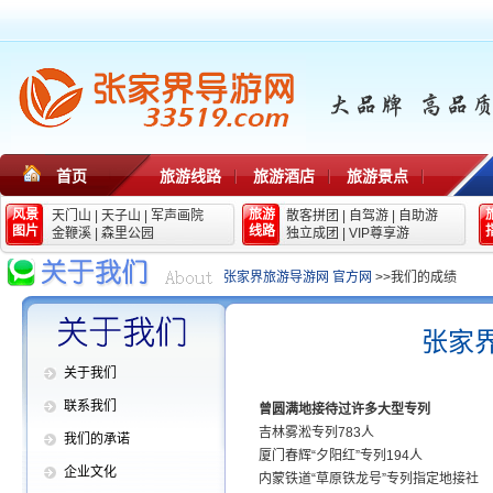
首页
旅游线路
旅游酒店
旅游景点
风景
旅游
天门山
|
天子山
|
军声画院
散客拼团
|
自驾游
|
自助游
图片
线路
金鞭溪
|
森里公园
独立成团
|
VIP尊享游
张家界旅游导游网 官方网
>>我们的成绩
张家
关于我们
联系我们
曾圆满地接待过许多大型专列
吉林雾淞专列783人
我们的承诺
厦门春辉“夕阳红”专列
194人
企业文化
内蒙铁道“草原铁龙号”专列指定地接社