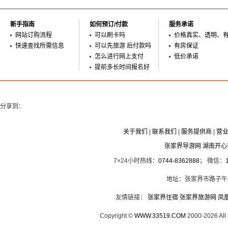
新手指南
如何预订/付款
服务承诺
网站订购流程
可以刷卡吗
价格真实、透明、
快速查找所需信息
可以先旅游 后付款吗
有房保证
怎么进行网上支付
低价承诺
提前多长时间报名好
分享到：
关于我们
|
联系我们
|
服务提供商
|
营
张家界导游网 湖南开
7×24小时热线：
0744-8362888
； 微信：
地址：张家界市路子午
友情链接：
张家界住宿
张家界旅游网
凤
Copyright ©
WWW.33519.COM
2000-2026 Al