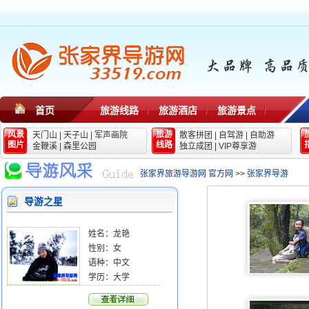
首页
旅游线路
旅游酒店
旅游景点
风景
旅游
天门山
|
天子山
|
军声画院
散客拼团
|
自驾游
|
自助游
图片
线路
金鞭溪
|
森里公园
独立成团
|
VIP尊享游
张家界旅游导游网 官方网
>>
张家界导游
导游之星
姓名：
龙艳
性别：
女
语种：
中文
学历：
大学