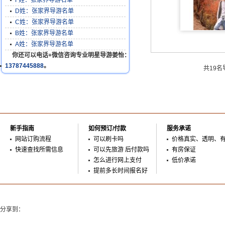
F姓：张家界导游名单
D姓：张家界导游名单
C姓：张家界导游名单
B姓：张家界导游名单
A姓：张家界导游名单
你还可以电话+微信咨询专业明星导游姜怡：
13787445888
。
共19
新手指南
如何预订/付款
服务承诺
网站订购流程
可以刷卡吗
价格真实、透明、
快速查找所需信息
可以先旅游 后付款吗
有房保证
怎么进行网上支付
低价承诺
提前多长时间报名好
分享到：