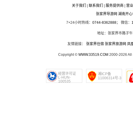
关于我们
|
联系我们
|
服务提供商
|
营
张家界导游网 湖南开
7×24小时热线：
0744-8362888
； 微信：
地址：张家界市路子午
友情链接：
张家界住宿
张家界旅游网
凤
Copyright ©
WWW.33519.COM
2000-2026 Al
经营许可证
湘ICP备
L-HUN-
11006314号-3
100535