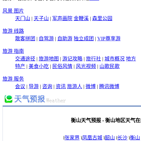
风景 图片
天门山
|
天子山
|
军声画院
金鞭溪
|
森里公园
旅游 线路
散客拼团
|
自驾游
|
自助游
独立成团
|
VIP尊享游
旅游 指南
交通途径
|
旅游地图
|
游记攻略
|
旅行社
|
城市概况
地方
特产
|
美食小吃
|
民俗风情
|
风光视频
|
山歌民歌
旅游 服务
会议
|
导游
|
咨询
|
资讯
旅游人
|
微博
|
腾讯微博
衡山天气预报 - 衡山地区天气在
ï
张家界
ï
凤凰古城
ï
韶山
ï
长沙
ï
衡山