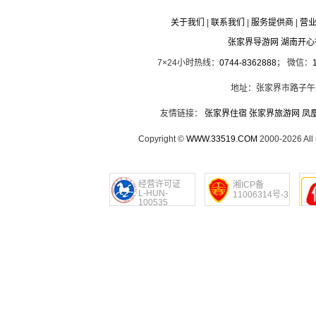
关于我们
|
联系我们
|
服务提供商
|
营
张家界导游网 湖南开
7×24小时热线：
0744-8362888
； 微信：
地址：张家界市路子午
友情链接：
张家界住宿
张家界旅游网
凤
Copyright ©
WWW.33519.COM
2000-2026 Al
经营许可证
湘ICP备
L-HUN-
11006314号-3
100535