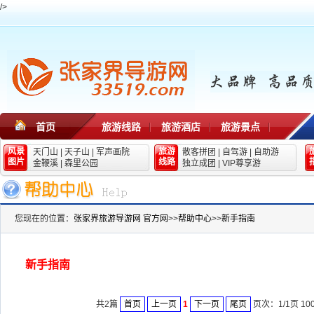
/>
首页
旅游线路
旅游酒店
旅游景点
风景
旅游
天门山
|
天子山
|
军声画院
散客拼团
|
自驾游
|
自助游
图片
线路
金鞭溪
|
森里公园
独立成团
|
VIP尊享游
您现在的位置：
张家界旅游导游网 官方网
>>
帮助中心
>>
新手指南
新手指南
共2篇
首页
上一页
1
下一页
尾页
页次：1/1页 10