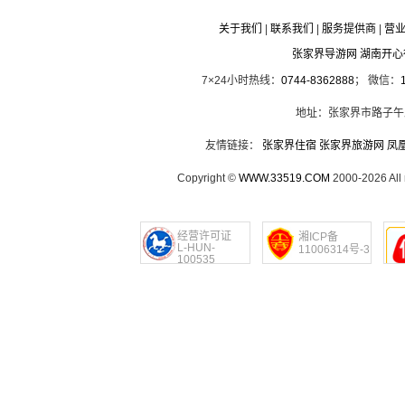
关于我们
|
联系我们
|
服务提供商
|
营
张家界导游网 湖南开
7×24小时热线：
0744-8362888
； 微信：
地址：张家界市路子午
友情链接：
张家界住宿
张家界旅游网
凤
Copyright ©
WWW.33519.COM
2000-2026 Al
经营许可证
湘ICP备
L-HUN-
11006314号-3
100535