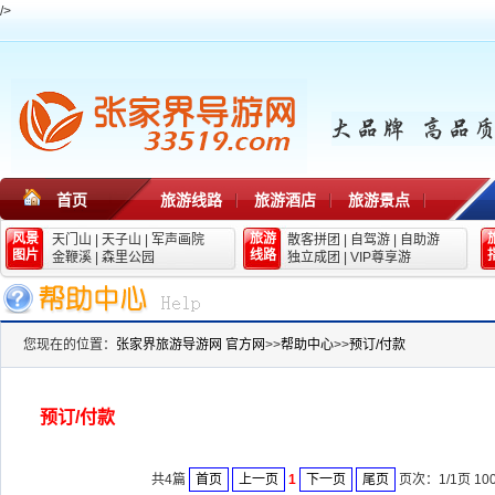
/>
首页
旅游线路
旅游酒店
旅游景点
风景
旅游
天门山
|
天子山
|
军声画院
散客拼团
|
自驾游
|
自助游
图片
线路
金鞭溪
|
森里公园
独立成团
|
VIP尊享游
您现在的位置：
张家界旅游导游网 官方网
>>
帮助中心
>>
预订/付款
预订/付款
共4篇
首页
上一页
1
下一页
尾页
页次：1/1页 10