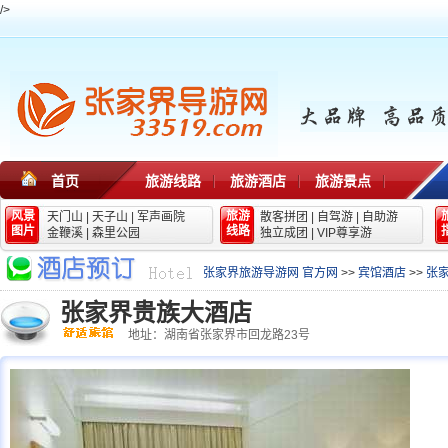
/>
首页
旅游线路
旅游酒店
旅游景点
风景
旅游
天门山
|
天子山
|
军声画院
散客拼团
|
自驾游
|
自助游
图片
线路
金鞭溪
|
森里公园
独立成团
|
VIP尊享游
张家界旅游导游网 官方网
>>
宾馆酒店
>>
张
张家界贵族大酒店
地址：湖南省张家界市回龙路23号