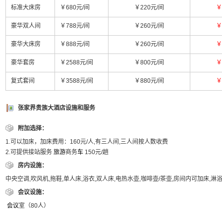
标准大床房
￥680元/间
￥220元/间
￥
豪华双人间
￥788元/间
￥260元/间
￥
豪华大床房
￥888元/间
￥260元/间
￥
豪华套房
￥2588元/间
￥800元/间
￥
复式套间
￥3588元/间
￥880元/间
￥
张家界贵族大酒店设施和服务
附加选择：
1.可以加床，加床费用：160元/人,有三人间,三人间按人数收费
2.可提供接站服务
旅游
商务
车
150元/趟
房内设施：
中央空调,吹风机,拖鞋,单人床,浴衣,双人床,电热水壶,咖啡壶/茶壶,房间内可加床,淋
会议设施：
会议
室（80人）