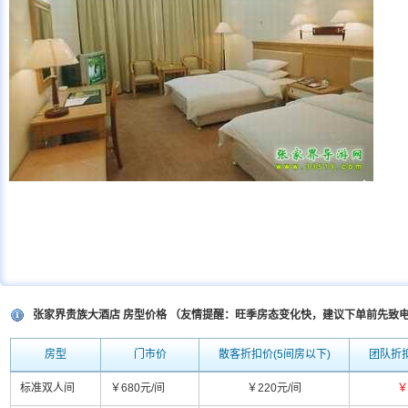
张家界贵族大酒店 房型价格 （友情提醒：旺季房态变化快，建议下单前先致
房型
门市价
散客折扣价(5间房以下)
团队折扣
标准双人间
￥680元/间
￥220元/间
￥