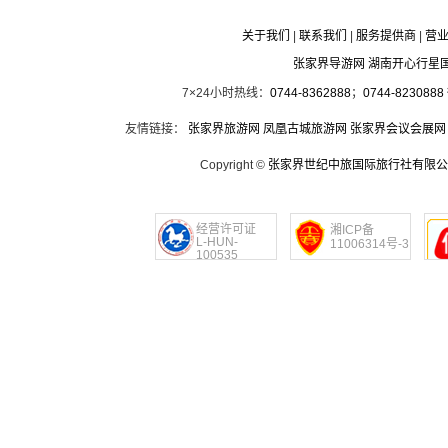
关于我们
|
联系我们
|
服务提供商
|
营
张家界导游网 湖南开心行星
7×24小时热线：
0744-8362888
；
0744-8230888
友情链接：
张家界旅游网
凤凰古城旅游网
张家界会议会展网
Copyright ©
张家界世纪中旅国际旅行社有限公
经营许可证
湘ICP备
L-HUN-
11006314号-3
100535