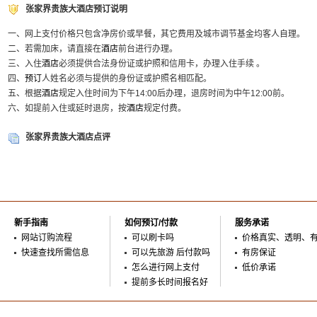
张家界贵族大酒店预订说明
一、网上支付价格只包含净房价或早餐，其它费用及城市调节基金均客人自理。
二、若需加床，请直接在
酒店
前台进行办理。
三、入住
酒店
必须提供合法身份证或护照和信用卡，办理入住手续 。
四、
预订
人姓名必须与提供的身份证或护照名相匹配。
五、根据
酒店
规定入住时间为下午14:00后办理，退房时间为中午12:00前。
六、如提前入住或延时退房，按
酒店
规定付费。
张家界贵族大酒店点评
新手指南
如何预订/付款
服务承诺
网站订购流程
可以刷卡吗
价格真实、透明、
快速查找所需信息
可以先旅游 后付款吗
有房保证
怎么进行网上支付
低价承诺
提前多长时间报名好