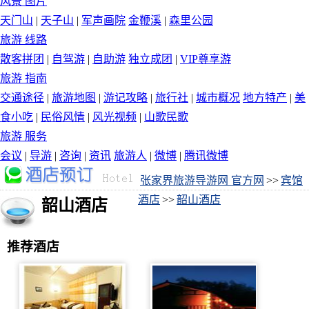
风景 图片
天门山
|
天子山
|
军声画院
金鞭溪
|
森里公园
旅游 线路
散客拼团
|
自驾游
|
自助游
独立成团
|
VIP尊享游
旅游 指南
交通途径
|
旅游地图
|
游记攻略
|
旅行社
|
城市概况
地方特产
|
美
食小吃
|
民俗风情
|
风光视频
|
山歌民歌
旅游 服务
会议
|
导游
|
咨询
|
资讯
旅游人
|
微博
|
腾讯微博
张家界旅游导游网 官方网
>>
宾馆
酒店
>>
韶山酒店
韶山酒店
推荐酒店