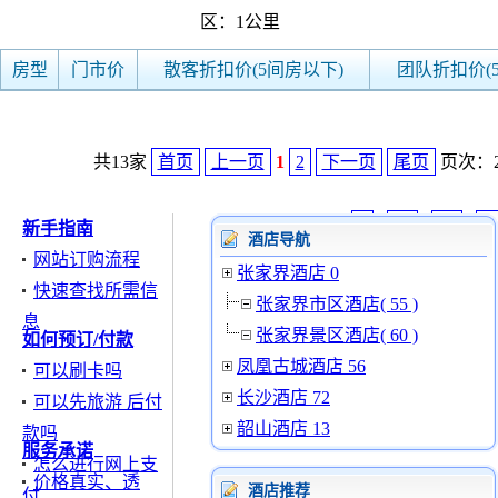
区：1公里
房型
门市价
散客折扣价(5间房以下)
团队折扣价(
共13家
首页
上一页
1
2
下一页
尾页
页次：2/
快捷链接：
5
|
10
|
15
|
2
新手指南
酒店导航
网站订购流程
张家界酒店 0
快速查找所需信
张家界市区酒店( 55 )
息
张家界景区酒店( 60 )
如何预订/付款
凤凰古城酒店 56
可以刷卡吗
长沙酒店 72
可以先旅游 后付
韶山酒店 13
款吗
服务承诺
怎么进行网上支
价格真实、透
酒店推荐
付