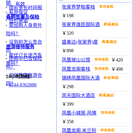
明、有效
张家界梦帕客栈
提前多长时间报
有房保证
￥198
名好
合同签署与保险
低价承诺
张家界逸臣国际酒
需加购人身意外
￥320
险吗？
没到前怎么签合
盛美达(张家界)度
旅游接待服务
同
￥898
能代订长途汽车
团费中已含保险
凤凰坡山公馆
￥420
票吗？
吗？
凤凰龙阁客栈
￥498
如何签署旅游合
24小时热线：
锦绣凤凰国际大酒
同？
0744-8362888
￥298
凤天国际大酒店
￥399
凤凰小城居-风情
￥358
凤凰龙阁.米兰别