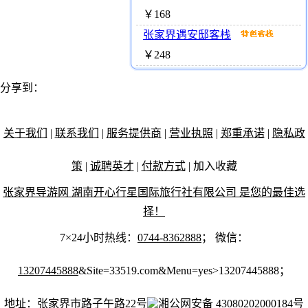
￥168
张家界遇安邸客栈
￥248
分享到：
关于我们
|
联系我们
|
服务提供商
|
营业执照
|
郑重承诺
|
隐私政
策
|
诚聘英才
|
付款方式
|
加入收藏
张家界导游网 湖南开心行星国际旅行社有限公司 是您的最佳选
择！
7×24小时热线：
0744-8362888
； 微信：
13207445888
&Site=33519.com&Menu=yes>13207445888；
地址：张家界市路子午路22号
湘公网安备 43080202000184号