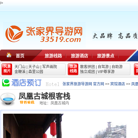
/>
首页
旅游线路
旅游酒店
旅游景点
风景
旅游
天门山
|
天子山
|
军声画院
散客拼团
|
自驾游
|
自助游
图片
线路
金鞭溪
|
森里公园
独立成团
|
VIP尊享游
张家界旅游导游网 官方网
>>
宾馆酒店
>>
凤
凤凰古城根客栈
地址：凤凰古城内