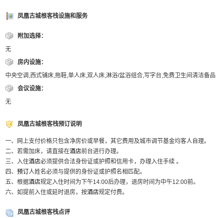
凤凰古城根客栈设施和服务
附加选择：
无
房内设施：
中央空调,西式铺床,拖鞋,单人床,双人床,淋浴/盆浴组合,写字台,免费卫生间清洁备品
会议设施：
无
凤凰古城根客栈预订说明
一、网上支付价格只包含净房价或早餐，其它费用及城市调节基金均客人自理。
二、若需加床，请直接在
酒店
前台进行办理。
三、入住
酒店
必须提供合法身份证或护照和信用卡，办理入住手续 。
四、
预订
人姓名必须与提供的身份证或护照名相匹配。
五、根据
酒店
规定入住时间为下午14:00后办理，退房时间为中午12:00前。
六、如提前入住或延时退房，按
酒店
规定付费。
凤凰古城根客栈点评