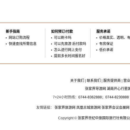
新手指南
如何预订/付款
服务承诺
网站订购流程
可以刷卡吗
价格真实、透明、
快速查找所需信息
可以先旅游 后付款吗
有房保证
怎么进行网上支付
低价承诺
提前多长时间报名好
关于我们
|
联系我们
|
服务提供商
|
营
张家界导游网 湖南开心行星
7×24小时热线：
0744-8362888
；
0744-8230888
友情链接：
张家界旅游网
凤凰古城旅游网
张家界会议会展网
Copyright ©
张家界世纪中旅国际旅行社有限公