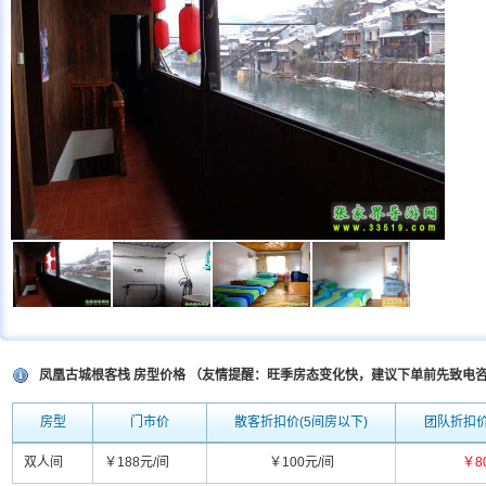
凤凰古城根客栈 房型价格 （友情提醒：旺季房态变化快，建议下单前先致电
房型
门市价
散客折扣价(5间房以下)
团队折扣价
双人间
￥188元/间
￥100元/间
￥8