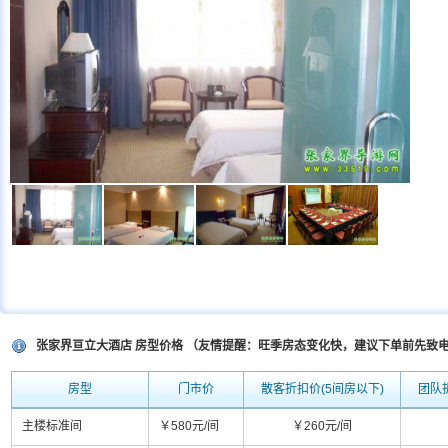
张家界亘立大酒店 房型价格 （友情提醒：旺季房态变化快，建议下单前先致
房型
门市价
散客折扣价(5间房以下)
团队
主楼标准间
￥580元/间
￥260元/间