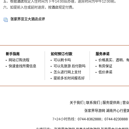
五、根据
酒店
规定入住时间为下午14:00后办理，退房时间为中午12:00前。
六、如提前入住或延时退房，按
酒店
规定付费。
张家界亘立大酒店点评
新手指南
如何预订/付款
服务承诺
网站订购流程
可以刷卡吗
价格真实、透明、
快速查找所需信息
可以先旅游 后付款吗
有房保证
怎么进行网上支付
低价承诺
提前多长时间报名好
关于我们
|
联系我们
|
服务提供商
|
营
张家界导游网 湖南开心行星
7×24小时热线：
0744-8362888
；
0744-8230888