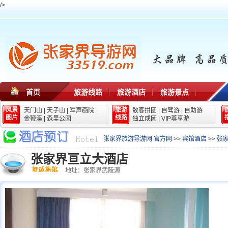
/>
首页
旅游线路
旅游酒店
旅游景点
风景
旅游
天门山
|
天子山
|
军声画院
散客拼团
|
自驾游
|
自助游
图片
线路
金鞭溪
|
森里公园
独立成团
|
VIP尊享游
张家界旅游导游网 官方网
>>
宾馆酒店
>>
张
张家界亘立大酒店
地址：张家界武陵源