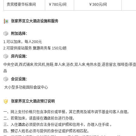
贵宾楼豪华标准间
￥780元/间
￥360元/间
张家界亘立大酒店设施和服务
附加选择：
1.可以加床，每人200元
2.可提供接站服务
旅游
商务
车
150元/趟
房内设施：
中央空调,西式铺床,吹风机,拖鞋,单人床,浴衣,双人床,电热水壶,语音留言,咖啡壶/茶
品
会议设施：
大小型多功能国际
会议
中心
张家界亘立大酒店预订说明
一、网上支付价格只包含净房价或早餐，其它费用及城市调节基金均客人自理。
二、若需加床，请直接在
酒店
前台进行办理。
三、入住
酒店
必须提供合法身份证或护照和信用卡，办理入住手续 。
四、
预订
人姓名必须与提供的身份证或护照名相匹配。