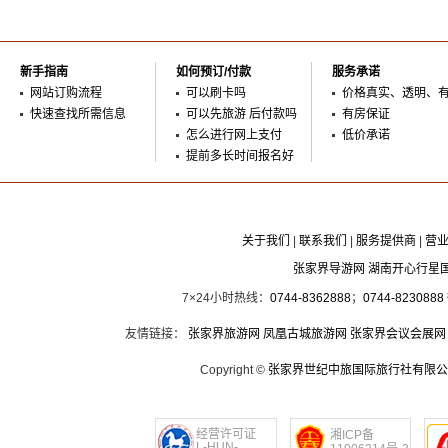
新手指南
如何预订/付款
服务承诺
网站订购流程
可以刷卡吗
价格真实、透明、
快速查找所需信息
可以先旅游 后付款吗
有房保证
怎么进行网上支付
低价承诺
提前多长时间报名好
关于我们
|
联系我们
|
服务提供商
|
营
张家界导游网 湖南开心行星
7×24小时热线：
0744-8362888
；
0744-8230888
友情链接：
张家界旅游网
凤凰古城旅游网
张家界会议会展网
Copyright ©
张家界世纪中旅国际旅行社有限公
经营许可证
湘ICP备
L-HUN-