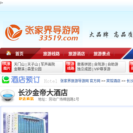
/>
首页
旅游线路
旅游酒店
旅游景点
风景
旅游
天门山
|
天子山
|
军声画院
散客拼团
|
自驾游
|
自助游
图片
线路
金鞭溪
|
森里公园
独立成团
|
VIP尊享游
张家界旅游导游网 官方网
>>
宾馆酒店
>>
长
长沙金帝大酒店
地址：劳动广场樟园路1号