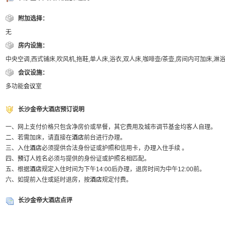
附加选择：
无
房内设施：
中央空调,西式铺床,吹风机,拖鞋,单人床,浴衣,双人床,咖啡壶/茶壶,房间内可加床,
会议设施：
多功能
会议
室
长沙金帝大酒店预订说明
一、网上支付价格只包含净房价或早餐，其它费用及城市调节基金均客人自理。
二、若需加床，请直接在
酒店
前台进行办理。
三、入住
酒店
必须提供合法身份证或护照和信用卡，办理入住手续 。
四、
预订
人姓名必须与提供的身份证或护照名相匹配。
五、根据
酒店
规定入住时间为下午14:00后办理，退房时间为中午12:00前。
六、如提前入住或延时退房，按
酒店
规定付费。
长沙金帝大酒店点评