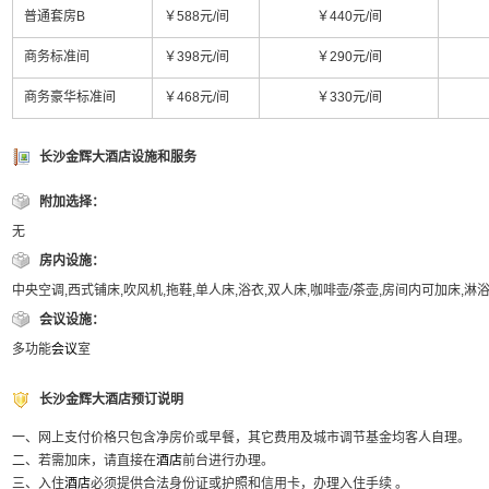
普通套房B
￥588元/间
￥440元/间
商务标准间
￥398元/间
￥290元/间
商务豪华标准间
￥468元/间
￥330元/间
长沙金辉大酒店设施和服务
附加选择：
无
房内设施：
中央空调,西式铺床,吹风机,拖鞋,单人床,浴衣,双人床,咖啡壶/茶壶,房间内可加床,淋
会议设施：
多功能
会议
室
长沙金辉大酒店预订说明
一、网上支付价格只包含净房价或早餐，其它费用及城市调节基金均客人自理。
二、若需加床，请直接在
酒店
前台进行办理。
三、入住
酒店
必须提供合法身份证或护照和信用卡，办理入住手续 。