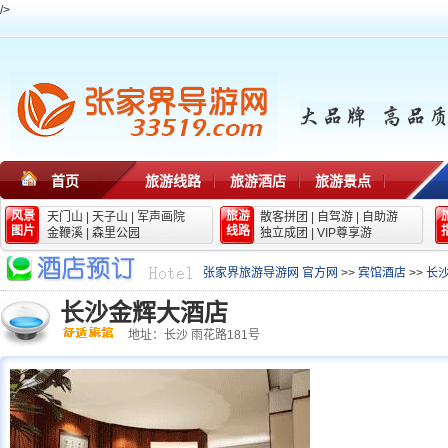
/>
首页
旅游线路
旅游酒店
旅游景点
风景
旅游
天门山
|
天子山
|
军声画院
散客拼团
|
自驾游
|
自助游
图片
线路
金鞭溪
|
森里公园
独立成团
|
VIP尊享游
张家界旅游导游网 官方网
>>
宾馆酒店
>>
长
长沙金辉大酒店
地址：长沙 雨花路181号