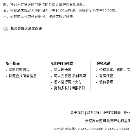
四、
预订
人姓名必须与提供的身份证或护照名相匹配。
五、根据
酒店
规定入住时间为下午14:00后办理，退房时间为中午12:00前。
六、如提前入住或延时退房，按
酒店
规定付费。
长沙金辉大酒店点评
新手指南
如何预订/付款
服务承诺
网站订购流程
可以刷卡吗
价格真实、透明、
快速查找所需信息
可以先旅游 后付款吗
有房保证
怎么进行网上支付
低价承诺
提前多长时间报名好
关于我们
|
联系我们
|
服务提供商
|
营
张家界导游网 湖南开心行星
7×24小时热线：
0744-8362888
；
0744-8230888