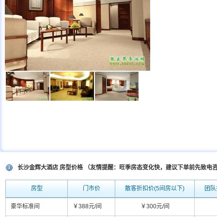
长沙金辉大酒店 房型价格 （友情提醒：旺季房态变化快，建议下单前先致电
房型
门市价
散客折扣价(5间房以下)
团队
豪华标准间
￥388元/间
￥300元/间