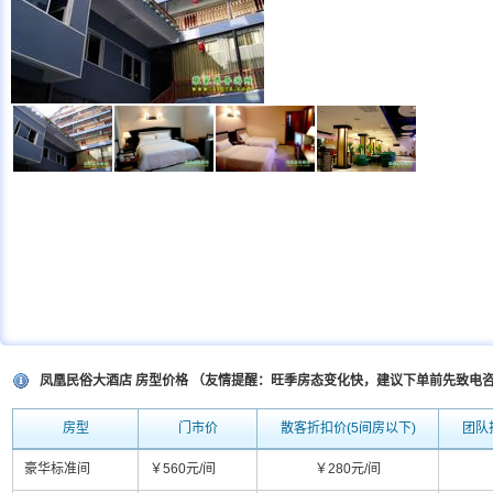
凤凰民俗大酒店 房型价格 （友情提醒：旺季房态变化快，建议下单前先致电
房型
门市价
散客折扣价(5间房以下)
团队
豪华标准间
￥560元/间
￥280元/间