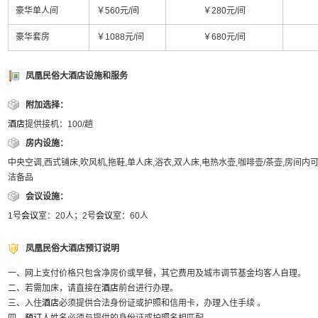
豪华单人间
￥560元/间
￥280元/间
豪华套房
￥1088元/间
￥680元/间
凤凰民俗大酒店设施和服务
附加选择：
酒店
提供接机：100/趟
房内设施：
中央空调,西式铺床,吹风机,拖鞋,单人床,浴衣,双人床,电热水壶,咖啡壶/茶壶,房间内
洁备品
会议设施：
1号
会议
室：20人；2号
会议
室：60人
凤凰民俗大酒店预订说明
一、网上支付价格只包含净房价或早餐，其它费用及城市调节基金均客人自理。
二、若需加床，请直接在
酒店
前台进行办理。
三、入住
酒店
必须提供合法身份证或护照和信用卡，办理入住手续 。