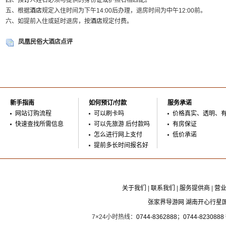
四、
预订
人姓名必须与提供的身份证或护照名相匹配。
五、根据
酒店
规定入住时间为下午14:00后办理，退房时间为中午12:00前。
六、如提前入住或延时退房，按
酒店
规定付费。
凤凰民俗大酒店点评
新手指南
如何预订/付款
服务承诺
网站订购流程
可以刷卡吗
价格真实、透明、
快速查找所需信息
可以先旅游 后付款吗
有房保证
怎么进行网上支付
低价承诺
提前多长时间报名好
关于我们
|
联系我们
|
服务提供商
|
营
张家界导游网 湖南开心行星
7×24小时热线：
0744-8362888
；
0744-8230888