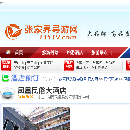
/>
首页
旅游线路
旅游酒店
旅游景点
风景
旅游
天门山
|
天子山
|
军声画院
散客拼团
|
自驾游
|
自助游
图片
线路
金鞭溪
|
森里公园
独立成团
|
VIP尊享游
张家界旅游导游网 官方网
>>
宾馆酒店
>>
凤
凤凰民俗大酒店
地址：湖南凤凰县沱江镇建设中路