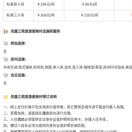
标准双人间
￥196元/间
￥98元/间
标准三人间
￥308元/间
￥150元/间
凤凰江苑旅游度假村设施和服务
附加选择：
无
房内设施：
中央空调,西式铺床,吹风机,拖鞋,单人床,浴衣,双人床,咖啡壶/茶壶,房间内可加床,淋
会议设施：
无
凤凰江苑旅游度假村预订说明
一、网上支付价格只包含净房价或早餐，其它费用及城市调节基金均客人自理。
二、若需加床，请直接在
酒店
前台进行办理。
三、入住
酒店
必须提供合法身份证或护照和信用卡，办理入住手续 。
四、
预订
人姓名必须与提供的身份证或护照名相匹配。