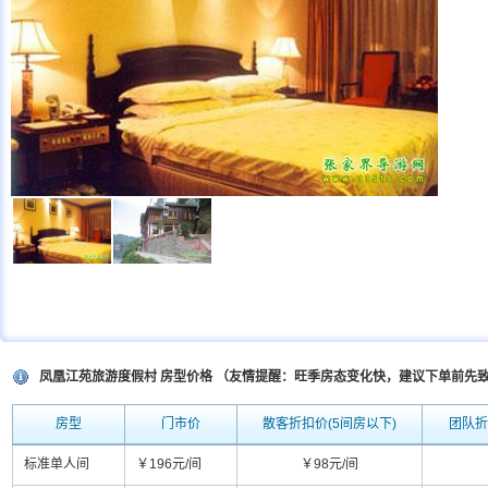
凤凰江苑旅游度假村 房型价格 （友情提醒：旺季房态变化快，建议下单前先
房型
门市价
散客折扣价(5间房以下)
团队折
标准单人间
￥196元/间
￥98元/间