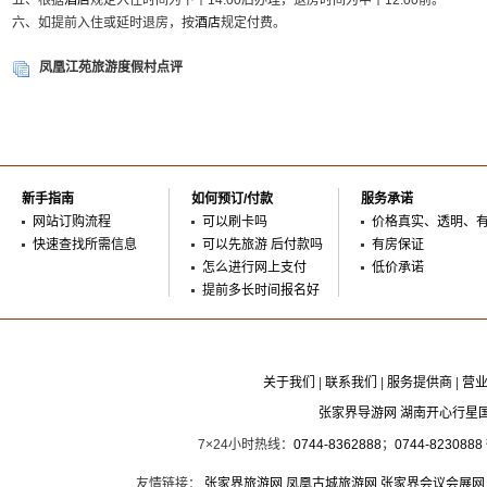
五、根据
酒店
规定入住时间为下午14:00后办理，退房时间为中午12:00前。
六、如提前入住或延时退房，按
酒店
规定付费。
凤凰江苑旅游度假村点评
新手指南
如何预订/付款
服务承诺
网站订购流程
可以刷卡吗
价格真实、透明、
快速查找所需信息
可以先旅游 后付款吗
有房保证
怎么进行网上支付
低价承诺
提前多长时间报名好
关于我们
|
联系我们
|
服务提供商
|
营
张家界导游网 湖南开心行星
7×24小时热线：
0744-8362888
；
0744-8230888
友情链接：
张家界旅游网
凤凰古城旅游网
张家界会议会展网