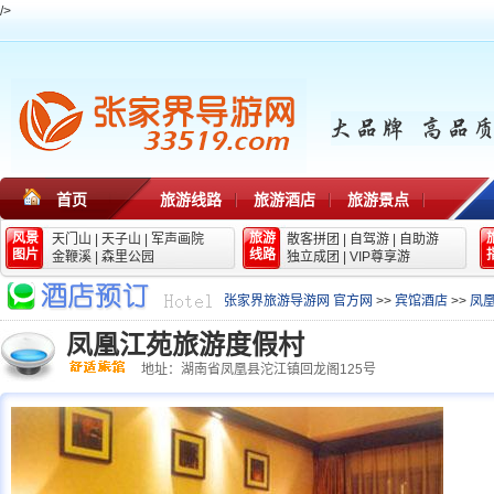
/>
首页
旅游线路
旅游酒店
旅游景点
风景
旅游
天门山
|
天子山
|
军声画院
散客拼团
|
自驾游
|
自助游
图片
线路
金鞭溪
|
森里公园
独立成团
|
VIP尊享游
张家界旅游导游网 官方网
>>
宾馆酒店
>>
凤
凤凰江苑旅游度假村
地址：湖南省凤凰县沱江镇回龙阁125号