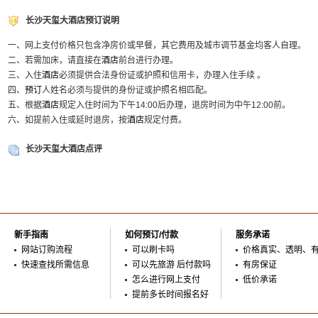
长沙天玺大酒店预订说明
一、网上支付价格只包含净房价或早餐，其它费用及城市调节基金均客人自理。
二、若需加床，请直接在
酒店
前台进行办理。
三、入住
酒店
必须提供合法身份证或护照和信用卡，办理入住手续 。
四、
预订
人姓名必须与提供的身份证或护照名相匹配。
五、根据
酒店
规定入住时间为下午14:00后办理，退房时间为中午12:00前。
六、如提前入住或延时退房，按
酒店
规定付费。
长沙天玺大酒店点评
新手指南
如何预订/付款
服务承诺
网站订购流程
可以刷卡吗
价格真实、透明、
快速查找所需信息
可以先旅游 后付款吗
有房保证
怎么进行网上支付
低价承诺
提前多长时间报名好