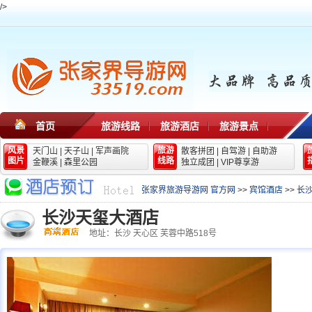
/>
首页
旅游线路
旅游酒店
旅游景点
风景
旅游
天门山
|
天子山
|
军声画院
散客拼团
|
自驾游
|
自助游
图片
线路
金鞭溪
|
森里公园
独立成团
|
VIP尊享游
张家界旅游导游网 官方网
>>
宾馆酒店
>>
长
长沙天玺大酒店
地址：长沙 天心区 芙蓉中路518号