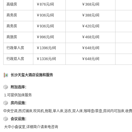
高级房
￥876元/间
￥368元/间
商务房
￥936元/间
￥388元/间
商务房
￥936元/间
￥420元/间
商旅房
￥996元/间
￥468元/间
行政单人房
￥1396元/间
￥648元/间
行政双人房
￥1336元/间
￥648元/间
长沙天玺大酒店设施和服务
附加选择：
1.可提供加床服务
房内设施：
中央空调,西式铺床,吹风机,拖鞋,单人床,浴衣,双人床,咖啡壶/茶壶,房间内可加床,收
会议设施：
大中小
会议
室,详细简介请来电咨询