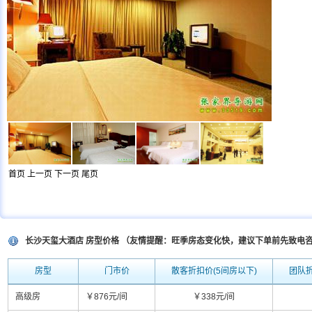
首页
上一页
下一页
尾页
长沙天玺大酒店 房型价格 （友情提醒：旺季房态变化快，建议下单前先致电
房型
门市价
散客折扣价(5间房以下)
团队折
高级房
￥876元/间
￥338元/间