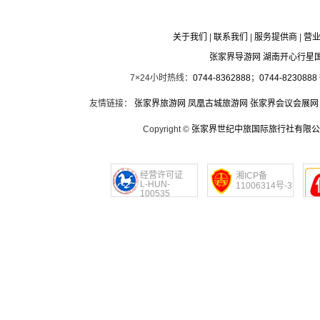
关于我们
|
联系我们
|
服务提供商
|
营
张家界导游网 湖南开心行星
7×24小时热线：
0744-8362888
；
0744-8230888
友情链接：
张家界旅游网
凤凰古城旅游网
张家界会议会展网
Copyright ©
张家界世纪中旅国际旅行社有限公
经营许可证
湘ICP备
L-HUN-
11006314号-3
100535