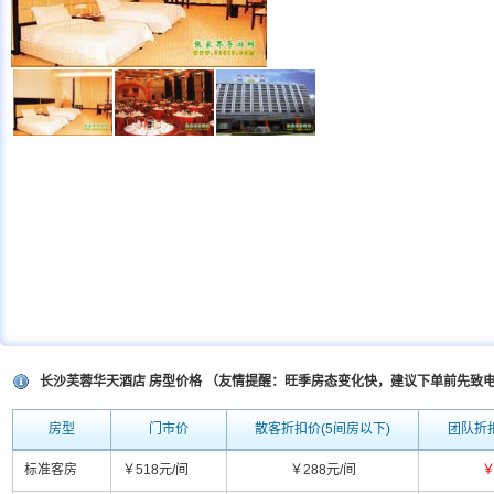
长沙芙蓉华天酒店 房型价格 （友情提醒：旺季房态变化快，建议下单前先致
房型
门市价
散客折扣价(5间房以下)
团队折扣
标准客房
￥518元/间
￥288元/间
￥