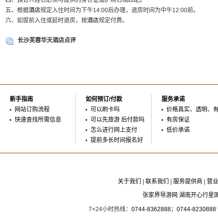
四、
预订
人姓名必须与提供的身份证或护照名相匹配。
五、根据
酒店
规定入住时间为下午14:00后办理，退房时间为中午12:00前。
六、如提前入住或延时退房，按
酒店
规定付费。
长沙芙蓉华天酒店点评
新手指南
如何预订/付款
服务承诺
网站订购流程
可以刷卡吗
价格真实、透明、
快速查找所需信息
可以先旅游 后付款吗
有房保证
怎么进行网上支付
低价承诺
提前多长时间报名好
关于我们
|
联系我们
|
服务提供商
|
营
张家界导游网 湖南开心行星
7×24小时热线：
0744-8362888
；
0744-8230888