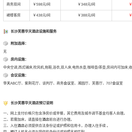
商务双间
￥598元/间
￥348元/间
￥
裙楼客房
￥438元/间
￥388元/间
￥
长沙芙蓉华天酒店设施和服务
附加选择：
无
房内设施：
中央空调,西式铺床,吹风机,拖鞋,浴衣,双人床,电热水壶,咖啡壶/茶壶,房间内可加床
会议设施：
华天
ABC厅、紫荆花厅、谈判厅、商务
会议
室、湘园厅、芙蓉厅、707
会议
室
长沙芙蓉华天酒店预订说明
一、网上支付价格只包含净房价或早餐，其它费用及城市调节基金均客人自理。
二、若需加床，请直接在
酒店
前台进行办理。
三、入住
酒店
必须提供合法身份证或护照和信用卡，办理入住手续 。