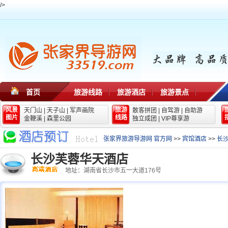
/>
首页
旅游线路
旅游酒店
旅游景点
风景
旅游
天门山
|
天子山
|
军声画院
散客拼团
|
自驾游
|
自助游
图片
线路
金鞭溪
|
森里公园
独立成团
|
VIP尊享游
张家界旅游导游网 官方网
>>
宾馆酒店
>>
长
长沙芙蓉华天酒店
地址：湖南省长沙市五一大道176号