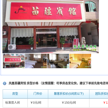
凤凰苗疆宾馆 房型价格 （友情提醒：旺季房态变化快，建议下单前先致电咨
房型
门市价
散客折扣价(5间房以下)
团队折扣价
标准双人间
￥0元/间
￥150元/间
￥1