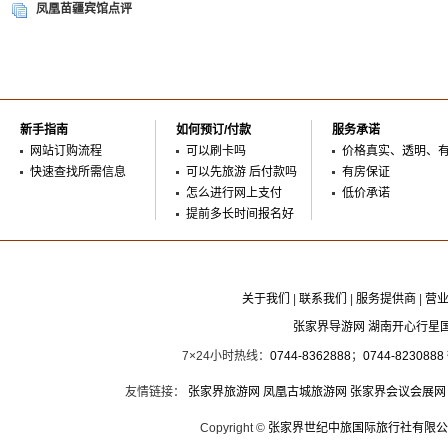
凤凰苗疆宾馆点评
新手指南
如何预订/付款
服务承诺
网站订购流程
可以刷卡吗
价格真实、透明、
快速查找所需信息
可以先旅游 后付款吗
有房保证
怎么进行网上支付
低价承诺
提前多长时间报名好
关于我们
|
联系我们
|
服务提供商
|
营
张家界导游网 湖南开心行星
7×24小时热线：
0744-8362888
；
0744-8230888
友情链接：
张家界旅游网
凤凰古城旅游网
张家界会议会展网
Copyright ©
张家界世纪中旅国际旅行社有限公