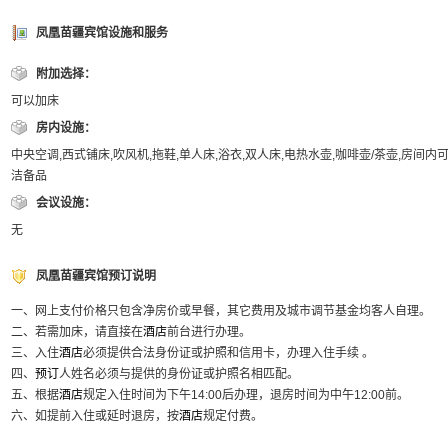
凤凰苗疆宾馆设施和服务
附加选择：
可以加床
房内设施：
中央空调,西式铺床,吹风机,拖鞋,单人床,浴衣,双人床,电热水壶,咖啡壶/茶壶,房间内
洁备品
会议设施：
无
凤凰苗疆宾馆预订说明
一、网上支付价格只包含净房价或早餐，其它费用及城市调节基金均客人自理。
二、若需加床，请直接在
酒店
前台进行办理。
三、入住
酒店
必须提供合法身份证或护照和信用卡，办理入住手续 。
四、
预订
人姓名必须与提供的身份证或护照名相匹配。
五、根据
酒店
规定入住时间为下午14:00后办理，退房时间为中午12:00前。
六、如提前入住或延时退房，按
酒店
规定付费。