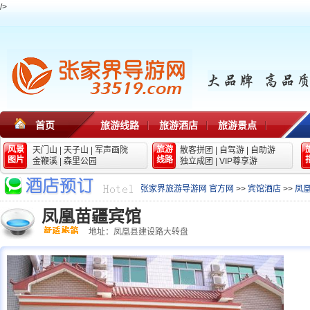
/>
首页
旅游线路
旅游酒店
旅游景点
风景
旅游
天门山
|
天子山
|
军声画院
散客拼团
|
自驾游
|
自助游
图片
线路
金鞭溪
|
森里公园
独立成团
|
VIP尊享游
张家界旅游导游网 官方网
>>
宾馆酒店
>>
凤
凤凰苗疆宾馆
地址：凤凰县建设路大转盘