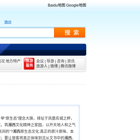
Baidu地图
Google地图
酒店
旅游
概况
地方特产
会议
|
导游
|
咨询
|
资讯
服务
旅游人
|
微博
|
腾讯微博
举“原生态”理念大旗，择址于凤凰名城之畔，
成，筑
湘西
文化精神之家园，以开天地人和之气
间的”?
湘西
原生态文化:真正的原汁原味、本
根；要让旅客将真正体味到沈从文书中的
湘西
、