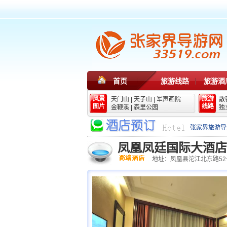
首页
旅游线路
旅游酒
风景
旅游
天门山
|
天子山
|
军声画院
散
图片
线路
金鞭溪
|
森里公园
独
张家界旅游导
凤凰凤廷国际大酒店
地址：凤凰县沱江北东路52