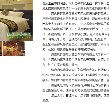
黄永玉
画
中的
湘西
、宋祖英歌中的
湘西
；这里是以
成
湘西
民俗民族风情为主体的原生态文化的保护基
酒店
建筑风格突显
湘西
民族民居的建筑风格
用现代居家观念进行创新解构和重组，营造出一种
西
本土人于陌生中感到亲切、于熟悉中感到新鲜的
社区仿古建筑群的教训，不采用那种呆板的、了无
计，不建高层，依山傍水,曲折变化，在错落有致中
体，自得其乐。每一座楼房都独具格调，处处有景
西
土家
和苗寨风格统领全局。建筑内部装修，则用
素，如家什用具物品等等都具有民族特色。
凤凰凤廷国际大
酒店
在空间布局上除了有一
井，在
酒店
的每层还专门配置了露天花园，在
酒店
台，贮立在亭台和观山澜水。
酒店内部功能齐全，配套设施完善，包括套房、
约280余间/套。客房内设施齐全，四季中央空调
接入。每间房的背景墙由各大
画
家结合凤凰古香古
凤凰凤廷国际大酒店拥有风格囧艺的品牌
餐
型功能宴会厅等，使宾客时时享受到宾致如归的感
沱江之泮，
古城
河心，这里或飞撒激情，或
凤凰。