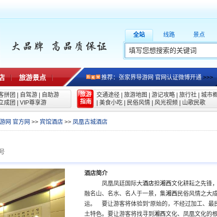
全站
线路
景点
店
旅游景点
推荐：张家界导游网 官网认证微博开通
>>>
旅游
客拼团
|
自驾游
|
自助游
交通途径
|
旅游地图
|
游记攻略
|
旅行社
|
城市
指南
立成团
|
VIP尊享游
|
美食小吃
|
民俗风情
|
风光视频
|
山歌民歌
游网 官方网
>>
宾馆酒店
>>
凤凰古城酒店
号
酒店简介
凤凰凤廷国际大
酒店
担
湘西
文化耕耘之先锋，
融名山、名水、名人于一景，集
湘西
民俗风情之大
运。 要让游客将体验到“原始的，不经过加工、最民
土特色。要让游客将找寻到
湘西
文化、凤凰文化的