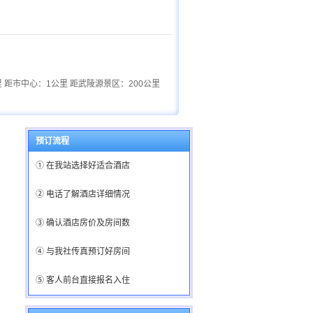
 距市中心：1公里 距武陵源景区：200公里
预订流程
① 在我站选择好适合酒店
② 电话了解酒店详细情况
③ 确认酒店房价及房间数
④ 与我社传真预订好房间
⑤ 客人前台直接报名入住