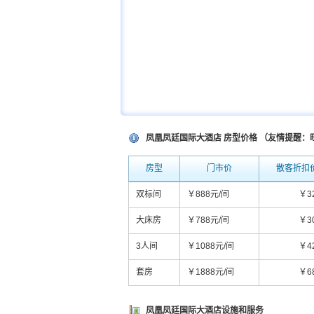
凤凰凤廷国际大酒店 房型价格 （友情提醒
房型
门市价
散客折扣价
双标间
￥888元/间
￥3
大床房
￥788元/间
￥3
3人间
￥1088元/间
￥4
套房
￥1888元/间
￥6
凤凰凤廷国际大酒店设施和服务