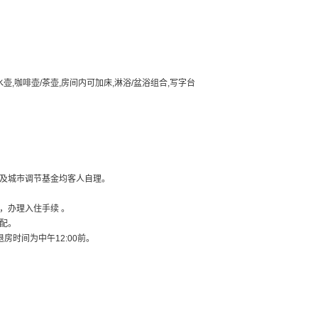
水壶,咖啡壶/茶壶,房间内可加床,淋浴/盆浴组合,写字台
及城市调节基金均客人自理。
，办理入住手续 。
配。
退房时间为中午12:00前。