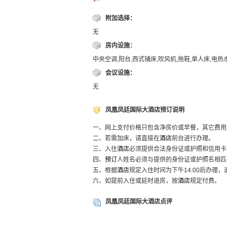
附加选择：
无
房内设施：
中央空调,阳台,西式铺床,吹风机,拖鞋,单人床,电热
会议设施：
无
凤凰凤廷国际大酒店预订说明
一、网上支付价格只包含净房价或早餐，其它费用
二、若需加床，请直接在
酒店
前台进行办理。
三、入住
酒店
必须提供合法身份证或护照和信用卡
四、
预订
人姓名必须与提供的身份证或护照名相匹
五、根据
酒店
规定入住时间为下午14:00后办理，
六、如提前入住或延时退房，按
酒店
规定付费。
凤凰凤廷国际大酒店点评