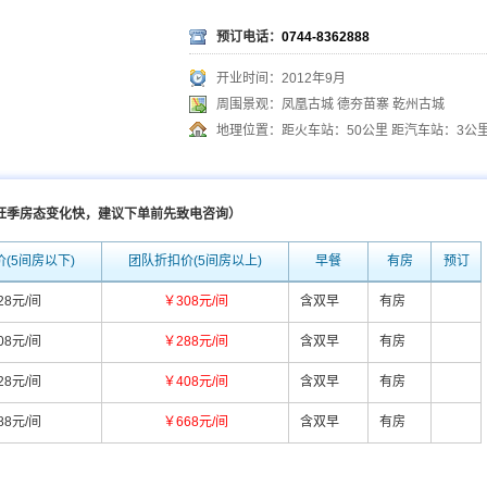
预订电话：
0744-8362888
开业时间：2012年9月
周围景观：凤凰古城 德夯苗寨 乾州古城
地理位置：距火车站：50公里 距汽车站：3公里
：旺季房态变化快，建议下单前先致电咨询）
(5间房以下)
团队折扣价(5间房以上)
早餐
有房
预订
28元/间
￥308元/间
含双早
有房
08元/间
￥288元/间
含双早
有房
28元/间
￥408元/间
含双早
有房
88元/间
￥668元/间
含双早
有房