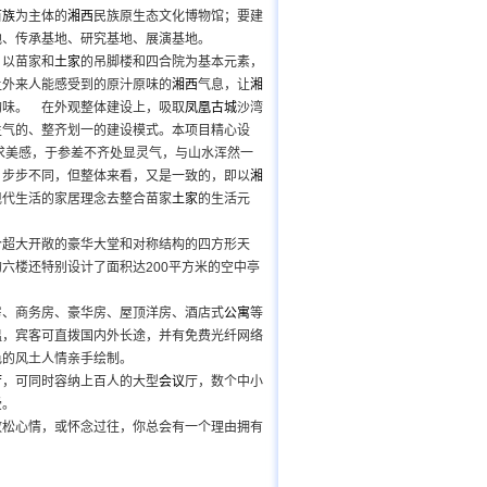
苗族
为主体的
湘西
民族原生态文化博物馆；要建
地、传承基地、研究基地、展演基地。
。以苗家和
土家
的吊脚楼和四合院为基本元素，
让外来人能感受到的原汁原味的
湘西
气息，让
湘
韵味。 在外观整体建设上，吸取
凤凰古城
沙湾
生气的、整齐划一的建设模式。本项目精心设
求美感，于参差不齐处显灵气，与山水浑然一
，步步不同，但整体来看，又是一致的，即以
湘
现代生活的家居理念去整合苗家
土家
的生活元
个超大开敞的豪华大堂和对称结构的四方形天
的六楼还特别设计了面积达200平方米的空中亭
商务房、豪华房、屋顶洋房、酒店式
公寓
等
衡温，宾客可直拨国内外长途，并有免费光纤网络
色的风土人情亲手绘制。
厅
，可同时容纳上百人的大型
会议
厅，数个中小
受。
放松心情，或怀念过往，你总会有一个理由拥有