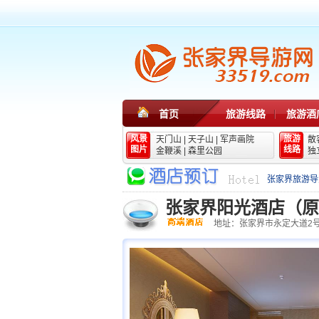
首页
旅游线路
旅游酒
风景
旅游
天门山
|
天子山
|
军声画院
散
图片
线路
金鞭溪
|
森里公园
独
张家界旅游导
张家界阳光酒店（原
地址：张家界市永定大道2