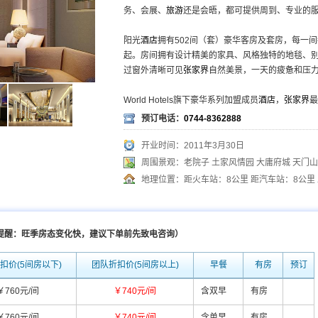
务、会展、
旅游
还是会晤，都可提供周到、专业的
阳光
酒店
拥有502间（套）豪华客房及套房，每一
起。房间拥有设计精美的家具、风格独特的地毯、
过窗外清晰可见
张家界
自然美景，一天的疲惫和压
World Hotels旗下豪华系列加盟成员
酒店
，
张家界
最
预订电话：
0744-8362888
开业时间：2011年3月30日
周围景观：老院子 土家风情园 大庸府城 天门山
地理位置：距火车站：8公里 距汽车站：8公里 
情提醒：旺季房态变化快，建议下单前先致电咨询）
扣价(5间房以下)
团队折扣价(5间房以上)
早餐
有房
预订
￥760元/间
￥740元/间
含双早
有房
￥760元/间
￥740元/间
含单早
有房