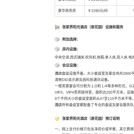
豪华商务房
￥2280元/间
张家界阳光酒店（原花园）设施和服务
附加选择：
房内设施：
中央空调,西式铺床,吹风机,拖鞋,单人床,双人床,
会议设施：
酒店
会议
设施齐备，大小
会议
室及宴会场共2800
清晰DID显示屏及高科技通讯设备。
一楼芙蓉宴会可分割为１/2和１/4等多种形式，
VIP3、VIP4贵宾接待室，面积达200平方米，
9个不同大小的
会议
室面积从47至110平方米不
酒店
所有
会议
室都配备了专业的
会议
及宴会服务队
张家界阳光酒店（原花园）预订说明
一、网上支付价格只包含净房价或早餐，其它费用