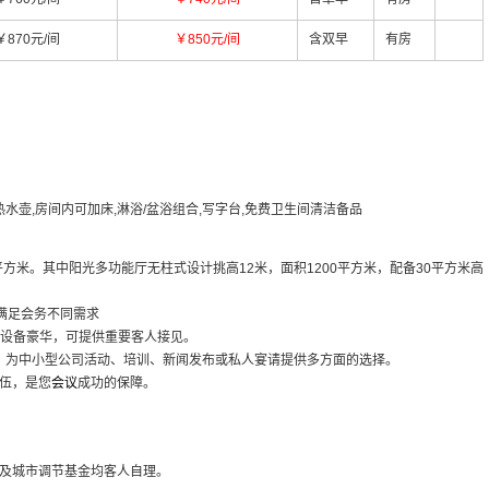
￥870元/间
￥850元/间
含双早
有房
电热水壶,房间内可加床,淋浴/盆浴组合,写字台,免费卫生间清洁备品
平方米。其中阳光多功能厅无柱式设计挑高12米，面积1200平方米，配备30平方米高
以满足会务不同需求
设施设备豪华，可提供重要客人接见。
等，为中小型公司活动、培训、新闻发布或私人宴请提供多方面的选择。
伍，是您
会议
成功的保障。
及城市调节基金均客人自理。