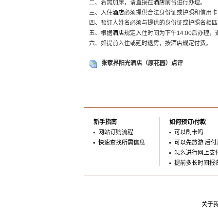
二、若需加床，请直接在
酒店
前台进行办理。
三、入住
酒店
必须提供合法身份证或护照和信用卡
四、
预订
人姓名必须与提供的身份证或护照名相匹
五、根据
酒店
规定入住时间为下午14:00后办理，
六、如提前入住或延时退房，按
酒店
规定付费。
张家界阳光酒店（原花园）点评
新手指南
如何预订/付款
网站订购流程
可以刷卡吗
快速查找所需信息
可以先旅游 后付
怎么进行网上支
提前多长时间报
关于