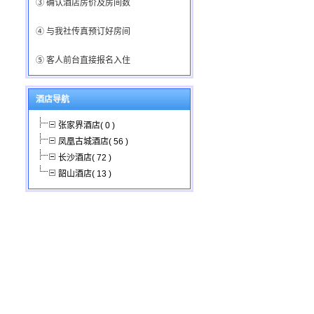
③ 确认酒店房价及房间数
④ 与我社传真预订好房间
⑤ 客人前台直接报名入住
酒店导航
张家界酒店( 0 )
凤凰古城酒店( 56 )
长沙酒店( 72 )
韶山酒店( 13 )