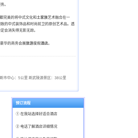
服务。
间都完美的将中式文化和
土家族
艺术融合在一
别致的中式装饰品和时尚前卫的原创艺术品。透
力定会消失得无影无踪。
豪华的商务会展
旅游
度假
酒店
。
距市中心：5公里 距武陵源景区：38公里
预订流程
① 在我站选择好适合酒店
② 电话了解酒店详细情况