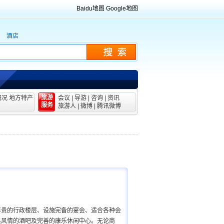
Baidu地图
Google地图
酒店
旅游
概况
地方特产
会议
|
导游
|
咨询
|
资讯
服务
旅游人
|
微博
|
腾讯微博
尊贵的行政楼层、设施完备的宴会、适合各种会
具风情的酒吧及完善的康乐休闲中心。无论商