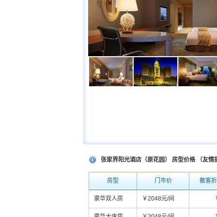
张家界阳光酒店（原花园） 房型价格 （友
房型
门市价
散客折
豪华双人房
￥2048元/间
豪华大床房
￥2048元/间