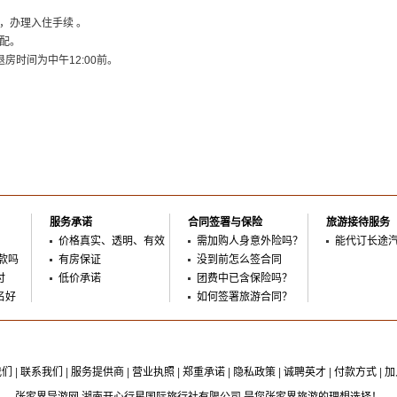
，办理入住手续 。
配。
退房时间为中午12:00前。
服务承诺
合同签署与保险
旅游接待服务
价格真实、透明、有效
需加购人身意外险吗？
能代订长途
款吗
有房保证
没到前怎么签合同
付
低价承诺
团费中已含保险吗？
名好
如何签署旅游合同？
我们
|
联系我们
|
服务提供商
|
营业执照
|
郑重承诺
|
隐私政策
|
诚聘英才
|
付款方式
|
加