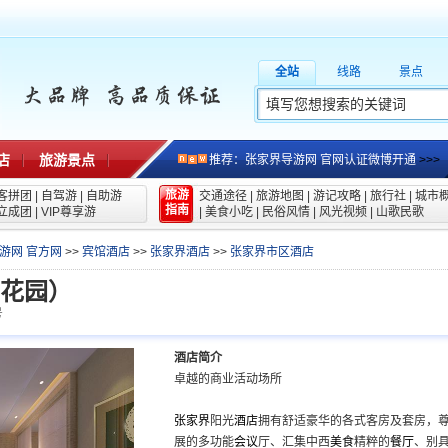
全站
线路
景点
店
旅游景点
推荐：张家界导游网 官网认证微博开通
>>>
旅游
客拼团
|
自驾游
|
自助游
交通途径
|
旅游地图
|
游记攻略
|
旅行社
|
城市
指南
立成团
|
VIP尊享游
|
美食小吃
|
民俗风情
|
风光视频
|
山歌民歌
游网 官方网
>>
宾馆酒店
>>
张家界酒店
>>
张家界市区酒店
花园）
号
酒店简介
卓越的商业活动场所
张家界
阳光
酒店
拥有舒适豪华的各式客房及套房，
展的多功能
会议
厅、汇集中西
美食
精粹的
餐厅
、别