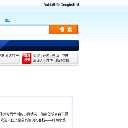
Baidu地图
Google地图
酒店
旅游
概况
地方特产
会议
|
导游
|
咨询
|
资讯
服务
旅游人
|
微博
|
腾讯微博
体验时尚新潮的小资情调；如果您想亲自下厨
…欢迎入住凤凰最具情调的
客栈
——纤鹇小筑