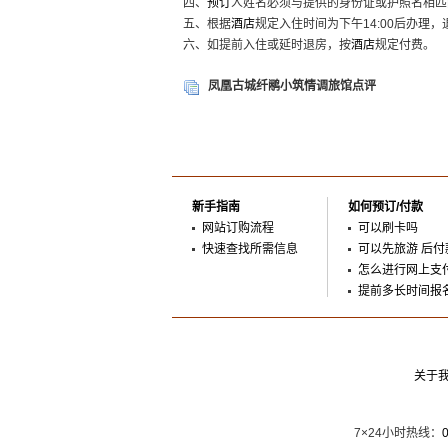
四、
预订
人姓名必须与提供的身份证或护照名相匹
五、根据
酒店
规定入住时间为下午14:00后办理，
六、如提前入住或延时退房，按
酒店
规定付费。
凤凰古城纤鹇小筑情调旅馆点评
新手指南
如何预订/付款
网站订购流程
可以刷卡吗
快速查找所需信息
可以先旅游 后付
怎么进行网上支
提前多长时间报
关于
7×24小时热线：