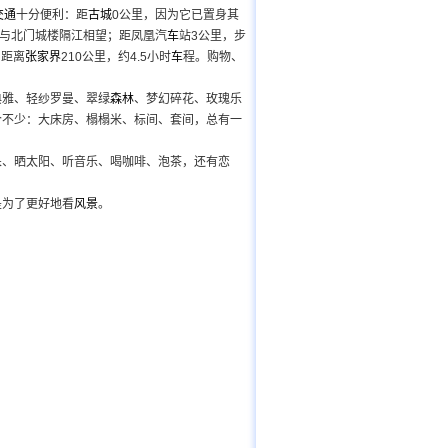
交通
十分便利：距
古城
0公里，因为它已置身其
，与北门城楼隔江相望；距凤凰汽
车
站3公里，步
；距离
张家界
210公里，约4.5小时
车
程。购物、
雅、轻纱罗曼、翠绿
森林
、梦幻碎花、玫瑰乐
个不少：大床房、榻榻米、标间、套间，总有一
、晒太阳、听音乐、喝咖啡、泡茶，还有恋
为了更好地看
风景
。