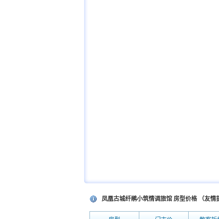
凤凰古城纤鹇小筑情调旅馆 房型价格 （友