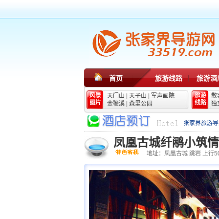
首页
旅游线路
旅游酒
风景
旅游
天门山
|
天子山
|
军声画院
散
图片
线路
金鞭溪
|
森里公园
独
张家界旅游导
凤凰古城纤鹇小筑情
地址：凤凰古城 跳岩 上行5