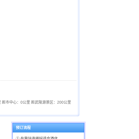
；
 距市中心：0公里 距武陵源景区：200公里
预订流程
① 在我站选择好适合酒店