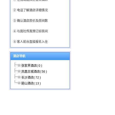
② 电话了解酒店详细情况
③ 确认酒店房价及房间数
④ 与我社传真预订好房间
⑤ 客人前台直接报名入住
酒店导航
张家界酒店( 0 )
凤凰古城酒店( 56 )
长沙酒店( 72 )
韶山酒店( 13 )