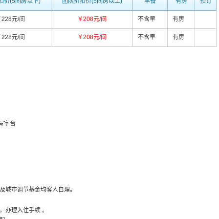
扣价(5间房以下)
团队折扣价(5间房以上)
早餐
有房
预订
228元/间
￥208元/间
不含早
有房
228元/间
￥208元/间
不含早
有房
,写字台
及城市调节基金均客人自理。
，办理入住手续 。