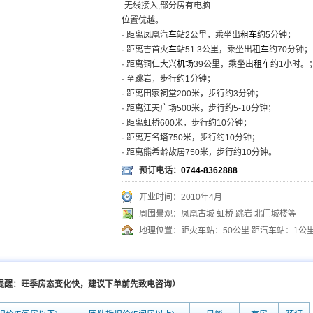
-无线接入,部分房有电脑
位置优越。
· 距离凤凰汽
车
站2公里，乘坐出
租车
约5分钟；
· 距离吉首火
车
站51.3公里，乘坐出
租车
约70分钟；
· 距离铜仁大兴
机场
39公里，乘坐出
租车
约1小时。
· 至跳岩，步行约1分钟；
· 距离田家祠堂200米，步行约3分钟；
· 距离江天广场500米，步行约5-10分钟；
· 距离虹桥600米，步行约10分钟；
· 距离万名塔750米，步行约10分钟；
· 距离熊希龄故居750米，步行约10分钟。
预订电话：
0744-8362888
开业时间：2010年4月
周围景观：凤凰古城 虹桥 跳岩 北门城楼等
地理位置：距火车站：50公里 距汽车站：1公里
情提醒：旺季房态变化快，建议下单前先致电咨询）