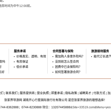
配。
退房时间为中午12:00前。
服务承诺
合同签署与保险
旅游接待服务
价格真实、透明、有效
需加购人身意外险吗？
能代订长途
款吗
有房保证
没到前怎么签合同
付
低价承诺
团费中已含保险吗？
名好
如何签署旅游合同？
我们
|
联系我们
|
服务提供商
|
营业执照
|
郑重承诺
|
隐私政策
|
诚聘英才
|
付款方式
|
加
张家界导游网 湖南开心行星国际旅行社有限公司 是您张家界旅游的理想选择！
0744-8362888
；
0744-8230888
微信：
13207445888
&Site=33519.com&Menu=ye