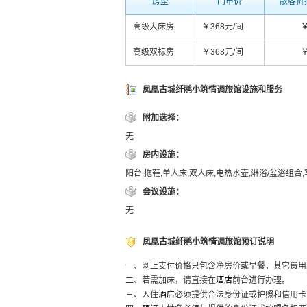
房型
门市价
散客折
高级大床房
￥368元/间
￥
高级双标房
￥368元/间
￥
凤凰古城纤鹇小筑情调旅馆设施和服务
附加选择：
无
房内设施：
阳台,拖鞋,单人床,双人床,电热水壶,淋浴/盆浴组合
会议设施：
无
凤凰古城纤鹇小筑情调旅馆预订说明
一、网上支付价格只包含净房价或早餐，其它费用
二、若需加床，请直接在
酒店
前台进行办理。
三、入住
酒店
必须提供合法身份证或护照和信用卡