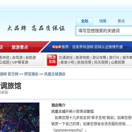
全站
线路
景点
店
旅游景点
推荐：张家界导游网 官网认证微博开通
>>>
旅游
客拼团
|
自驾游
|
自助游
交通途径
|
旅游地图
|
游记攻略
|
旅行社
|
城市
指南
立成团
|
VIP尊享游
|
美食小吃
|
民俗风情
|
风光视频
|
山歌民歌
游网 官方网
>>
宾馆酒店
>>
凤凰古城酒店
调旅馆
0米处
酒店简介
凤凰古城
纤鹇小筑情调
旅馆
如果您想十几步就走到“牵手圣地”跳岩；如果您想
犒赏一下自己的胃；如果您想省去洗衣服的烦恼…
（qianxianxiaozhu）。