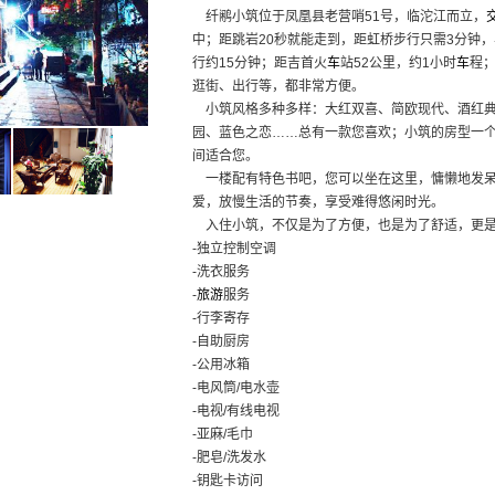
纤鹇小筑位于凤凰县老营哨51号，临沱江而立，
中；距跳岩20秒就能走到，距虹桥步行只需3分钟
行约15分钟；距吉首火
车
站52公里，约1小时
车
程
逛街、出行等，都非常方便。
小筑风格多种多样：大红双喜、简欧现代、酒红典
园、蓝色之恋……总有一款您喜欢；小筑的房型一
间适合您。
一楼配有特色书吧，您可以坐在这里，慵懒地发呆
爱，放慢生活的节奏，享受难得悠闲时光。
入住小筑，不仅是为了方便，也是为了舒适，更是
-独立控制空调
-洗衣服务
-
旅游
服务
-行李寄存
-自助厨房
-公用冰箱
-电风筒/电水壶
-电视/有线电视
-亚麻/毛巾
-肥皂/洗发水
-钥匙卡访问