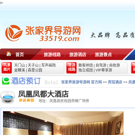
/>
首页
旅游线路
旅游酒店
旅游景点
风景
旅游
天门山
|
天子山
|
军声画院
散客拼团
|
自驾游
|
自助游
图片
线路
金鞭溪
|
森里公园
独立成团
|
VIP尊享游
张家界旅游导游网 官方网
>>
宾馆酒店
>>
凤
凤凰凤都大酒店
地址：凤凰县民俗园奇峰广场旁