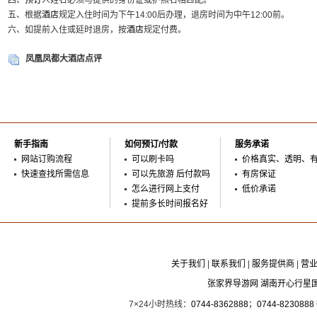
四、
预订
人姓名必须与提供的身份证或护照名相匹配。
五、根据
酒店
规定入住时间为下午14:00后办理，退房时间为中午12:00前。
六、如提前入住或延时退房，按
酒店
规定付费。
凤凰凤都大酒店点评
新手指南
如何预订/付款
服务承诺
网站订购流程
可以刷卡吗
价格真实、透明、
快速查找所需信息
可以先旅游 后付款吗
有房保证
怎么进行网上支付
低价承诺
提前多长时间报名好
关于我们
|
联系我们
|
服务提供商
|
营
张家界导游网 湖南开心行星
7×24小时热线：
0744-8362888
；
0744-8230888