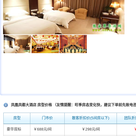
凤凰凤都大酒店 房型价格 （友情提醒：旺季房态变化快，建议下单前先致电
房型
门市价
散客折扣价(5间房以下)
团队折
豪华双标
￥688元/间
￥298元/间