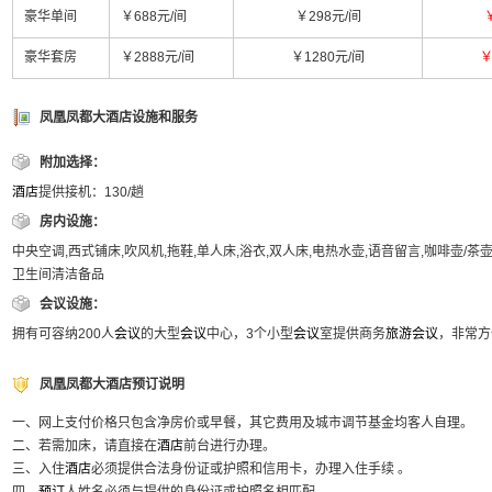
豪华单间
￥688元/间
￥298元/间
豪华套房
￥2888元/间
￥1280元/间
￥
凤凰凤都大酒店设施和服务
附加选择：
酒店
提供接机：130/趟
房内设施：
中央空调,西式铺床,吹风机,拖鞋,单人床,浴衣,双人床,电热水壶,语音留言,咖啡壶/茶壶
卫生间清洁备品
会议设施：
拥有可容纳200人
会议
的大型
会议
中心，3个小型
会议
室提供商务
旅游
会议
，非常方
凤凰凤都大酒店预订说明
一、网上支付价格只包含净房价或早餐，其它费用及城市调节基金均客人自理。
二、若需加床，请直接在
酒店
前台进行办理。
三、入住
酒店
必须提供合法身份证或护照和信用卡，办理入住手续 。