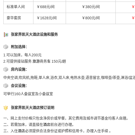
标准单人间
￥688元/间
￥380元/间
￥
豪华套房
￥1628元/间
￥800元/间
￥
张家界凯天大酒店设施和服务
附加选择：
1.可以加床，每人200元
2.可提供接站服务
旅游
商务
车
150元/趟
房内设施：
中央空调,吹风机,拖鞋,单人床,浴衣,双人床,电热水壶,语音留言,咖啡壶/茶壶,淋浴/
会议设施：
可举行160人
会议
室及小
会议
室
张家界凯天大酒店预订说明
一、网上支付价格只包含净房价或早餐，其它费用及城市调节基金均客人自理。
二、若需加床，请直接在
酒店
前台进行办理。
三、入住
酒店
必须提供合法身份证或护照和信用卡，办理入住手续 。