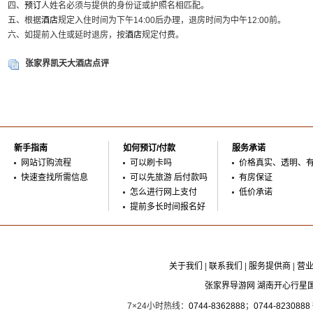
四、
预订
人姓名必须与提供的身份证或护照名相匹配。
五、根据
酒店
规定入住时间为下午14:00后办理，退房时间为中午12:00前。
六、如提前入住或延时退房，按
酒店
规定付费。
张家界凯天大酒店点评
新手指南
如何预订/付款
服务承诺
网站订购流程
可以刷卡吗
价格真实、透明、
快速查找所需信息
可以先旅游 后付款吗
有房保证
怎么进行网上支付
低价承诺
提前多长时间报名好
关于我们
|
联系我们
|
服务提供商
|
营
张家界导游网 湖南开心行星
7×24小时热线：
0744-8362888
；
0744-8230888