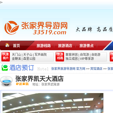
/>
首页
旅游线路
旅游酒店
旅游景点
风景
旅游
天门山
|
天子山
|
军声画院
散客拼团
|
自驾游
|
自助游
图片
线路
金鞭溪
|
森里公园
独立成团
|
VIP尊享游
张家界旅游导游网 官方网
>>
宾馆酒店
>>
张
张家界凯天大酒店
地址：张家界武陵源