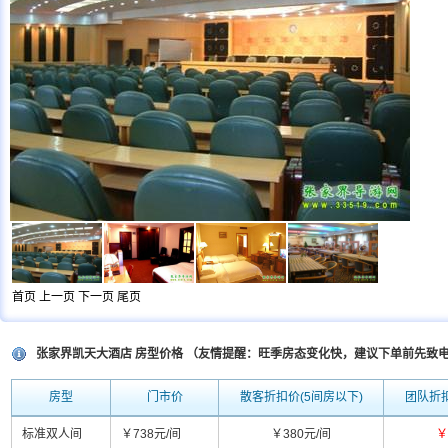
首页
上一页
下一页
尾页
张家界凯天大酒店 房型价格 （友情提醒：旺季房态变化快，建议下单前先致
房型
门市价
散客折扣价(5间房以下)
团队折扣
标准双人间
￥738元/间
￥380元/间
￥