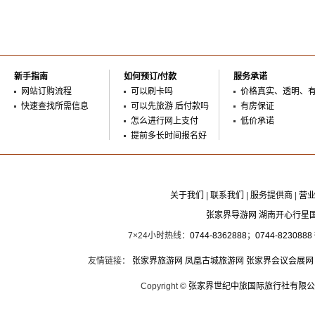
新手指南
如何预订/付款
服务承诺
网站订购流程
可以刷卡吗
价格真实、透明、
快速查找所需信息
可以先旅游 后付款吗
有房保证
怎么进行网上支付
低价承诺
提前多长时间报名好
关于我们
|
联系我们
|
服务提供商
|
营
张家界导游网 湖南开心行星
7×24小时热线：
0744-8362888
；
0744-8230888
友情链接：
张家界旅游网
凤凰古城旅游网
张家界会议会展网
Copyright ©
张家界世纪中旅国际旅行社有限公