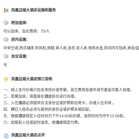
凤凰边城大酒店设施和服务
附加选择：
可以加床，加长费用：75/人
房内设施：
中央空调,西式铺床,吹风机,拖鞋,单人床,浴衣,双人床,电热水壶,房间内可加床,淋浴
会议设施：
无
凤凰边城大酒店预订说明
一、网上支付价格只包含净房价或早餐，其它费用及城市调节基金均客人自理。
二、若需加床，请直接在
酒店
前台进行办理。
三、入住
酒店
必须提供合法身份证或护照和信用卡，办理入住手续 。
四、
预订
人姓名必须与提供的身份证或护照名相匹配。
五、根据
酒店
规定入住时间为下午14:00后办理，退房时间为中午12:00前。
六、如提前入住或延时退房，按
酒店
规定付费。
凤凰边城大酒店点评