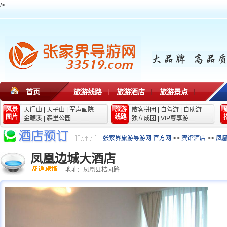
/>
首页
旅游线路
旅游酒店
旅游景点
风景
旅游
天门山
|
天子山
|
军声画院
散客拼团
|
自驾游
|
自助游
图片
线路
金鞭溪
|
森里公园
独立成团
|
VIP尊享游
张家界旅游导游网 官方网
>>
宾馆酒店
>>
凤
凤凰边城大酒店
地址：凤凰县桔园路