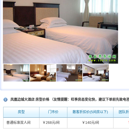
凤凰边城大酒店 房型价格 （友情提醒：旺季房态变化快，建议下单前先致电
房型
门市价
散客折扣价(5间房以下)
团队折
普通标准双人间
￥268元/间
￥140元/间