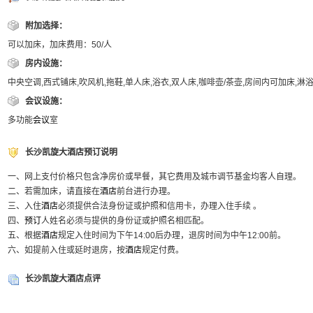
附加选择：
可以加床，加床费用：50/人
房内设施：
中央空调,西式铺床,吹风机,拖鞋,单人床,浴衣,双人床,咖啡壶/茶壶,房间内可加床,淋
会议设施：
多功能
会议
室
长沙凯旋大酒店预订说明
一、网上支付价格只包含净房价或早餐，其它费用及城市调节基金均客人自理。
二、若需加床，请直接在
酒店
前台进行办理。
三、入住
酒店
必须提供合法身份证或护照和信用卡，办理入住手续 。
四、
预订
人姓名必须与提供的身份证或护照名相匹配。
五、根据
酒店
规定入住时间为下午14:00后办理，退房时间为中午12:00前。
六、如提前入住或延时退房，按
酒店
规定付费。
长沙凯旋大酒店点评