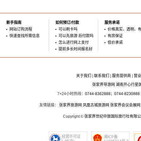
新手指南
如何预订/付款
服务承诺
网站订购流程
可以刷卡吗
价格真实、透明、
快速查找所需信息
可以先旅游 后付款吗
有房保证
怎么进行网上支付
低价承诺
提前多长时间报名好
关于我们
|
联系我们
|
服务提供商
|
营
张家界导游网 湖南开心行星
7×24小时热线：
0744-8362888
；
0744-8230888
友情链接：
张家界旅游网
凤凰古城旅游网
张家界会议会展网
Copyright ©
张家界世纪中旅国际旅行社有限公
经营许可证
湘ICP备
L-HUN-