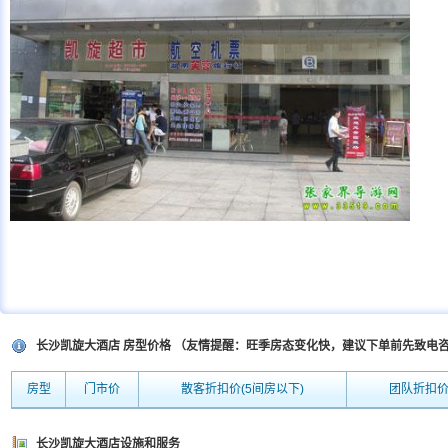
长沙凯旋大酒店 房型价格 （友情提醒：旺季房态变化快，建议下单前先致电
房型
门市价
散客折扣价(5间房以下)
团队折扣价
长沙凯旋大酒店设施和服务