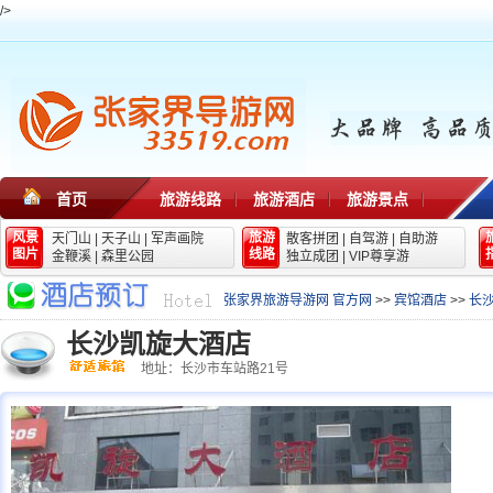
/>
首页
旅游线路
旅游酒店
旅游景点
风景
旅游
天门山
|
天子山
|
军声画院
散客拼团
|
自驾游
|
自助游
图片
线路
金鞭溪
|
森里公园
独立成团
|
VIP尊享游
张家界旅游导游网 官方网
>>
宾馆酒店
>>
长
长沙凯旋大酒店
地址：长沙市车站路21号