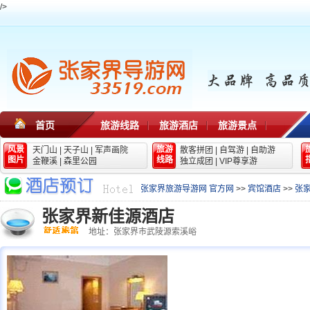
/>
首页
旅游线路
旅游酒店
旅游景点
风景
旅游
天门山
|
天子山
|
军声画院
散客拼团
|
自驾游
|
自助游
图片
线路
金鞭溪
|
森里公园
独立成团
|
VIP尊享游
张家界旅游导游网 官方网
>>
宾馆酒店
>>
张
张家界新佳源酒店
地址：张家界市武陵源索溪峪