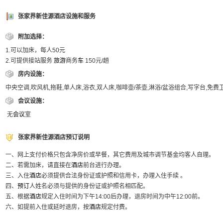
张家界新佳源酒店设施和服务
附加选择：
1.可以加床，每人50元
2.可提供接站服务
旅游
商务
车
150元/趟
房内设施：
中央空调,吹风机,拖鞋,单人床,浴衣,双人床,咖啡壶/茶壶,淋浴/盆浴组合,写字台,免
会议设施：
无
会议
室
张家界新佳源酒店预订说明
一、网上支付价格只包含净房价或早餐，其它费用及城市调节基金均客人自理。
二、若需加床，请直接在
酒店
前台进行办理。
三、入住
酒店
必须提供合法身份证或护照和信用卡，办理入住手续 。
四、
预订
人姓名必须与提供的身份证或护照名相匹配。
五、根据
酒店
规定入住时间为下午14:00后办理，退房时间为中午12:00前。
六、如提前入住或延时退房，按
酒店
规定付费。