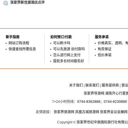
张家界新佳源酒店点评
新手指南
如何预订/付款
服务承诺
网站订购流程
可以刷卡吗
价格真实、透明、
快速查找所需信息
可以先旅游 后付款吗
有房保证
怎么进行网上支付
低价承诺
提前多长时间报名好
关于我们
|
联系我们
|
服务提供商
|
营
张家界导游网 湖南开心行星
7×24小时热线：
0744-8362888
；
0744-8230888
友情链接：
张家界旅游网
凤凰古城旅游网
张家界会议会展网
Copyright ©
张家界世纪中旅国际旅行社有限公