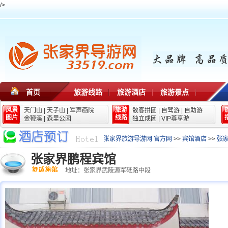
/>
首页
旅游线路
旅游酒店
旅游景点
风景
旅游
天门山
|
天子山
|
军声画院
散客拼团
|
自驾游
|
自助游
图片
线路
金鞭溪
|
森里公园
独立成团
|
VIP尊享游
张家界旅游导游网 官方网
>>
宾馆酒店
>>
张
张家界鹏程宾馆
地址：张家界武陵源军砥路中段