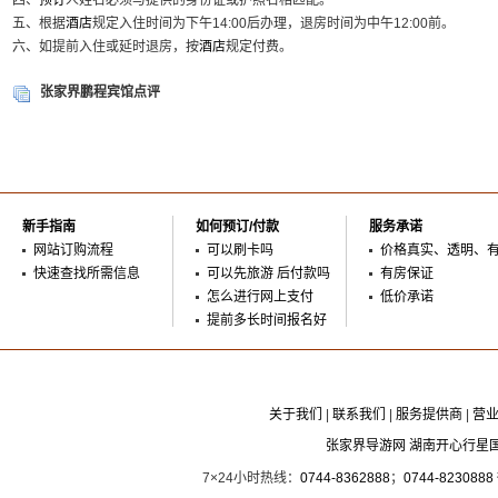
四、
预订
人姓名必须与提供的身份证或护照名相匹配。
五、根据
酒店
规定入住时间为下午14:00后办理，退房时间为中午12:00前。
六、如提前入住或延时退房，按
酒店
规定付费。
张家界鹏程宾馆点评
新手指南
如何预订/付款
服务承诺
网站订购流程
可以刷卡吗
价格真实、透明、
快速查找所需信息
可以先旅游 后付款吗
有房保证
怎么进行网上支付
低价承诺
提前多长时间报名好
关于我们
|
联系我们
|
服务提供商
|
营
张家界导游网 湖南开心行星
7×24小时热线：
0744-8362888
；
0744-8230888