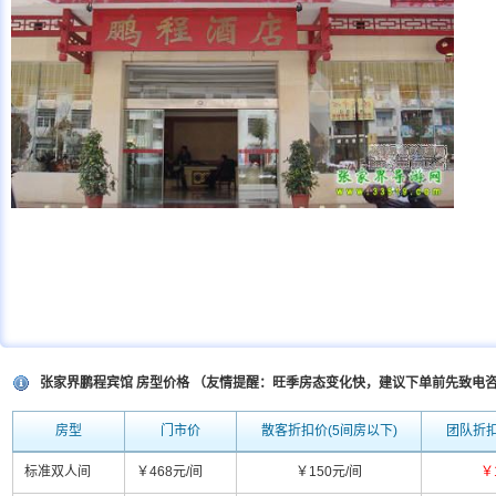
张家界鹏程宾馆 房型价格 （友情提醒：旺季房态变化快，建议下单前先致电
房型
门市价
散客折扣价(5间房以下)
团队折扣
标准双人间
￥468元/间
￥150元/间
￥