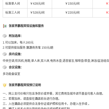
标准单人间
￥428元/间
￥150元/间
￥
标准三人间
￥528元/间
￥220元/间
￥
张家界鹏程宾馆设施和服务
附加选择：
1.可以加床，每人160元
2.可提供接站服务
旅游
商务
车
150元/趟
房内设施：
中央空调,吹风机,拖鞋,单人床,双人床,电热水壶,语音留言,咖啡壶/茶壶,淋浴/盆浴组
会议设施：
多功能
会议
室
张家界鹏程宾馆预订说明
一、网上支付价格只包含净房价或早餐，其它费用及城市调节基金均客人自理。
二、若需加床，请直接在
酒店
前台进行办理。
三、入住
酒店
必须提供合法身份证或护照和信用卡，办理入住手续 。