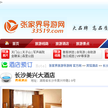
/>
首页
旅游线路
旅游酒店
旅游景点
风景
旅游
天门山
|
天子山
|
军声画院
散客拼团
|
自驾游
|
自助游
图片
线路
金鞭溪
|
森里公园
独立成团
|
VIP尊享游
张家界旅游导游网 官方网
>>
宾馆酒店
>>
长
长沙美兴大酒店
地址：湖南省长沙市黄兴中路1-9号