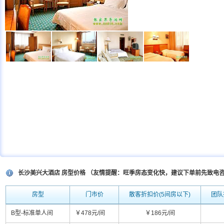
长沙美兴大酒店 房型价格 （友情提醒：旺季房态变化快，建议下单前先致电
房型
门市价
散客折扣价(5间房以下)
团队
B型-标准单人间
￥478元/间
￥186元/间