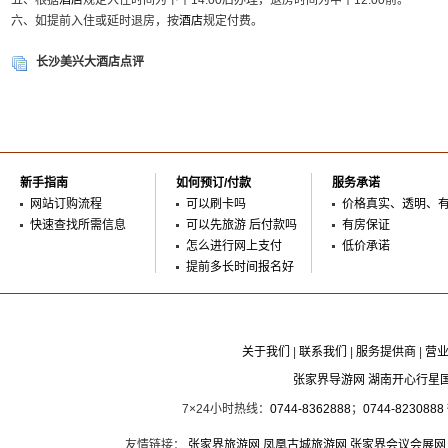
五、根据
酒店
规定入住时间为下午14:00后办理，退房时间为中午12:00前。
六、如提前入住或延时退房，按
酒店
规定付费。
长沙美兴大酒店点评
新手指南
如何预订/付款
服务承诺
网站订购流程
可以刷卡吗
价格真实、透明、
快速查找所需信息
可以先旅游 后付款吗
有房保证
怎么进行网上支付
低价承诺
提前多长时间报名好
关于我们
|
联系我们
|
服务提供商
|
营
张家界导游网 湖南开心行星
7×24小时热线：
0744-8362888
；
0744-8230888
友情链接：
张家界旅游网
凤凰古城旅游网
张家界会议会展网