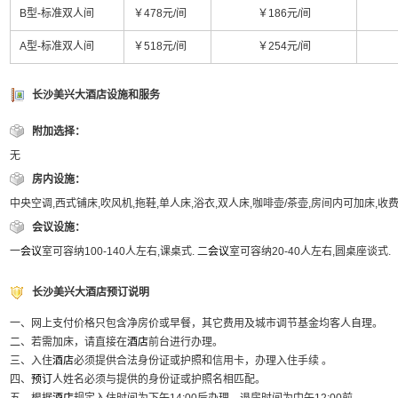
B型-标准双人间
￥478元/间
￥186元/间
A型-标准双人间
￥518元/间
￥254元/间
长沙美兴大酒店设施和服务
附加选择：
无
房内设施：
中央空调,西式铺床,吹风机,拖鞋,单人床,浴衣,双人床,咖啡壶/茶壶,房间内可加床,收
会议设施：
一
会议
室可容纳100-140人左右,课桌式. 二
会议
室可容纳20-40人左右,圆桌座谈式.
长沙美兴大酒店预订说明
一、网上支付价格只包含净房价或早餐，其它费用及城市调节基金均客人自理。
二、若需加床，请直接在
酒店
前台进行办理。
三、入住
酒店
必须提供合法身份证或护照和信用卡，办理入住手续 。
四、
预订
人姓名必须与提供的身份证或护照名相匹配。