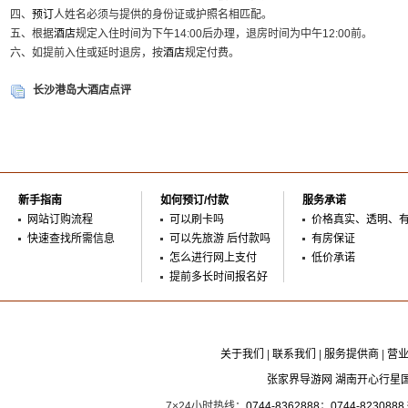
四、
预订
人姓名必须与提供的身份证或护照名相匹配。
五、根据
酒店
规定入住时间为下午14:00后办理，退房时间为中午12:00前。
六、如提前入住或延时退房，按
酒店
规定付费。
长沙港岛大酒店点评
新手指南
如何预订/付款
服务承诺
网站订购流程
可以刷卡吗
价格真实、透明、
快速查找所需信息
可以先旅游 后付款吗
有房保证
怎么进行网上支付
低价承诺
提前多长时间报名好
关于我们
|
联系我们
|
服务提供商
|
营
张家界导游网 湖南开心行星
7×24小时热线：
0744-8362888
；
0744-8230888