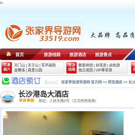
/>
首页
旅游线路
旅游酒店
旅游景点
风景
旅游
天门山
|
天子山
|
军声画院
散客拼团
|
自驾游
|
自助游
图片
线路
金鞭溪
|
森里公园
独立成团
|
VIP尊享游
张家界旅游导游网 官方网
>>
宾馆酒店
>>
长
长沙港岛大酒店
地址：人民东路9号（立交桥西南角）