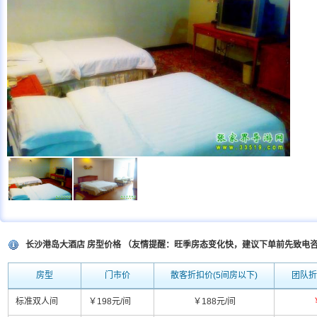
长沙港岛大酒店 房型价格 （友情提醒：旺季房态变化快，建议下单前先致电
房型
门市价
散客折扣价(5间房以下)
团队折
标准双人间
￥198元/间
￥188元/间