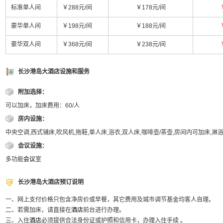
标准单人间
￥288元/间
￥178元/间
豪华单人间
￥198元/间
￥188元/间
豪华双人间
￥368元/间
￥238元/间
长沙港岛大酒店设施和服务
附加选择：
可以加床，加床费用：60/人
房内设施：
中央空调,西式铺床,吹风机,拖鞋,单人床,浴衣,双人床,咖啡壶/茶壶,房间内可加床,淋
会议设施：
多功能
会议
室
长沙港岛大酒店预订说明
一、网上支付价格只包含净房价或早餐，其它费用及城市调节基金均客人自理。
二、若需加床，请直接在
酒店
前台进行办理。
三、入住
酒店
必须提供合法身份证或护照和信用卡，办理入住手续 。