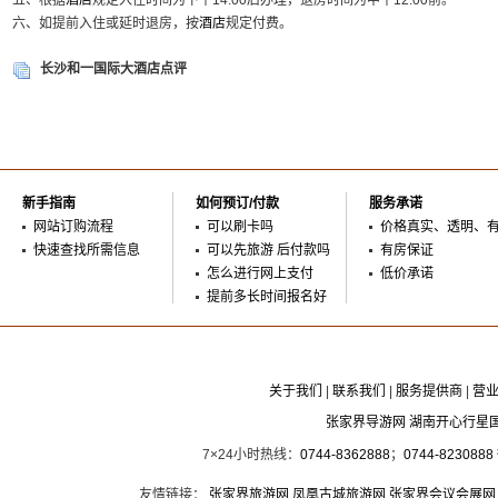
五、根据
酒店
规定入住时间为下午14:00后办理，退房时间为中午12:00前。
六、如提前入住或延时退房，按
酒店
规定付费。
长沙和一国际大酒店点评
新手指南
如何预订/付款
服务承诺
网站订购流程
可以刷卡吗
价格真实、透明、
快速查找所需信息
可以先旅游 后付款吗
有房保证
怎么进行网上支付
低价承诺
提前多长时间报名好
关于我们
|
联系我们
|
服务提供商
|
营
张家界导游网 湖南开心行星
7×24小时热线：
0744-8362888
；
0744-8230888
友情链接：
张家界旅游网
凤凰古城旅游网
张家界会议会展网