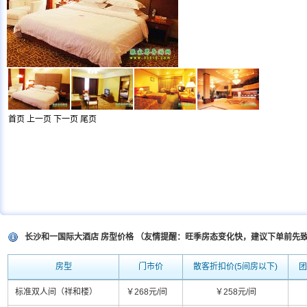
首页
上一页
下一页
尾页
长沙和一国际大酒店 房型价格 （友情提醒：旺季房态变化快，建议下单前先
房型
门市价
散客折扣价(5间房以下)
团
标准双人间（祥和楼）
￥268元/间
￥258元/间