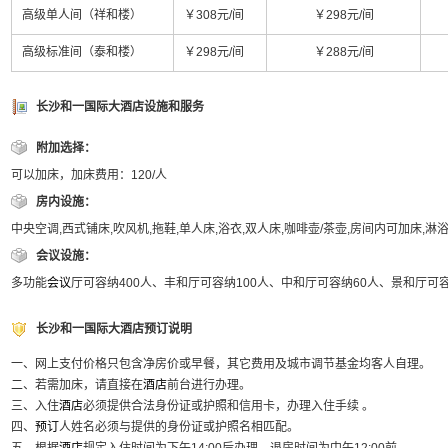
高级单人间（祥和楼）
￥308元/间
￥298元/间
高级标准间（泰和楼）
￥298元/间
￥288元/间
长沙和一国际大酒店设施和服务
附加选择：
可以加床，加床费用：120/人
房内设施：
中央空调,西式铺床,吹风机,拖鞋,单人床,浴衣,双人床,咖啡壶/茶壶,房间内可加床,淋
会议设施：
多功能
会议
厅可容纳400人、丰和厅可容纳100人、中和厅可容纳60人、景和厅可容
长沙和一国际大酒店预订说明
一、网上支付价格只包含净房价或早餐，其它费用及城市调节基金均客人自理。
二、若需加床，请直接在
酒店
前台进行办理。
三、入住
酒店
必须提供合法身份证或护照和信用卡，办理入住手续 。
四、
预订
人姓名必须与提供的身份证或护照名相匹配。