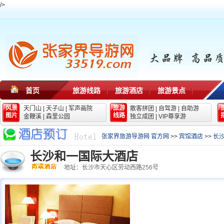
/>
首页
旅游线路
旅游酒店
旅游景点
风景
旅游
天门山
|
天子山
|
军声画院
散客拼团
|
自驾游
|
自助游
图片
线路
金鞭溪
|
森里公园
独立成团
|
VIP尊享游
张家界旅游导游网 官方网
>>
宾馆酒店
>>
长
长沙和一国际大酒店
地址：长沙市天心区劳动西路256号