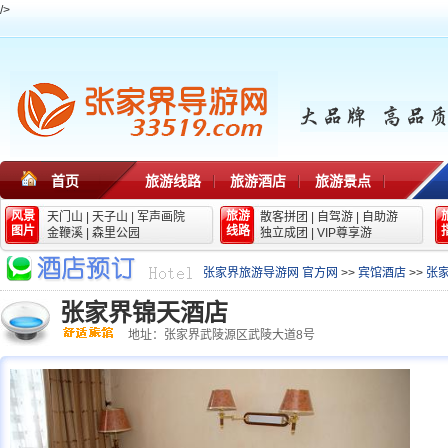
/>
首页
旅游线路
旅游酒店
旅游景点
风景
旅游
天门山
|
天子山
|
军声画院
散客拼团
|
自驾游
|
自助游
图片
线路
金鞭溪
|
森里公园
独立成团
|
VIP尊享游
张家界旅游导游网 官方网
>>
宾馆酒店
>>
张
张家界锦天酒店
地址：张家界武陵源区武陵大道8号