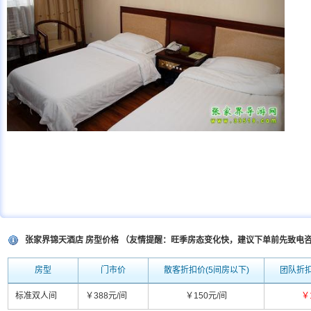
张家界锦天酒店 房型价格 （友情提醒：旺季房态变化快，建议下单前先致电
房型
门市价
散客折扣价(5间房以下)
团队折扣
标准双人间
￥388元/间
￥150元/间
￥