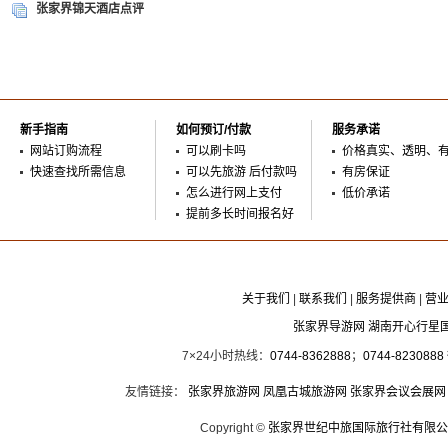
张家界锦天酒店点评
新手指南
如何预订/付款
服务承诺
网站订购流程
可以刷卡吗
价格真实、透明、
快速查找所需信息
可以先旅游 后付款吗
有房保证
怎么进行网上支付
低价承诺
提前多长时间报名好
关于我们
|
联系我们
|
服务提供商
|
营
张家界导游网 湖南开心行星
7×24小时热线：
0744-8362888
；
0744-8230888
友情链接：
张家界旅游网
凤凰古城旅游网
张家界会议会展网
Copyright ©
张家界世纪中旅国际旅行社有限公