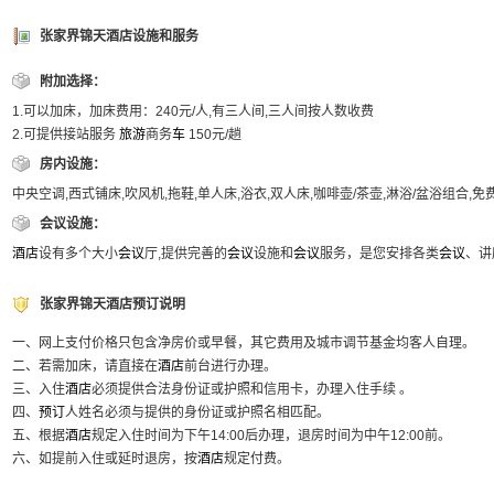
张家界锦天酒店设施和服务
附加选择：
1.可以加床，加床费用：240元/人,有三人间,三人间按人数收费
2.可提供接站服务
旅游
商务
车
150元/趟
房内设施：
中央空调,西式铺床,吹风机,拖鞋,单人床,浴衣,双人床,咖啡壶/茶壶,淋浴/盆浴组合,
会议设施：
酒店
设有多个大小
会议
厅,提供完善的
会议
设施和
会议
服务，是您安排各类
会议
、讲
张家界锦天酒店预订说明
一、网上支付价格只包含净房价或早餐，其它费用及城市调节基金均客人自理。
二、若需加床，请直接在
酒店
前台进行办理。
三、入住
酒店
必须提供合法身份证或护照和信用卡，办理入住手续 。
四、
预订
人姓名必须与提供的身份证或护照名相匹配。
五、根据
酒店
规定入住时间为下午14:00后办理，退房时间为中午12:00前。
六、如提前入住或延时退房，按
酒店
规定付费。