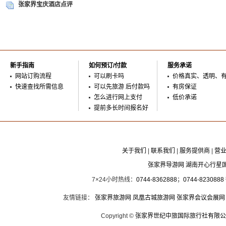
张家界宝庆酒店点评
新手指南
如何预订/付款
服务承诺
网站订购流程
可以刷卡吗
价格真实、透明、
快速查找所需信息
可以先旅游 后付款吗
有房保证
怎么进行网上支付
低价承诺
提前多长时间报名好
关于我们
|
联系我们
|
服务提供商
|
营
张家界导游网 湖南开心行星
7×24小时热线：
0744-8362888
；
0744-8230888
友情链接：
张家界旅游网
凤凰古城旅游网
张家界会议会展网
Copyright ©
张家界世纪中旅国际旅行社有限公