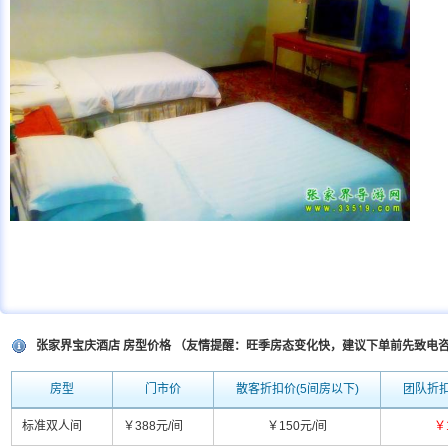
张家界宝庆酒店 房型价格 （友情提醒：旺季房态变化快，建议下单前先致电
房型
门市价
散客折扣价(5间房以下)
团队折扣
标准双人间
￥388元/间
￥150元/间
￥