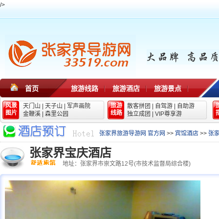
/>
首页
旅游线路
旅游酒店
旅游景点
风景
旅游
天门山
|
天子山
|
军声画院
散客拼团
|
自驾游
|
自助游
图片
线路
金鞭溪
|
森里公园
独立成团
|
VIP尊享游
张家界旅游导游网 官方网
>>
宾馆酒店
>>
张
张家界宝庆酒店
地址：张家界市崇文路12号(市技术监督局综合楼)