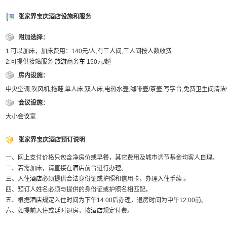
张家界宝庆酒店设施和服务
附加选择：
1.可以加床，加床费用：140元/人,有三人间,三人间按人数收费
2.可提供接站服务
旅游
商务
车
150元/趟
房内设施：
中央空调,吹风机,拖鞋,单人床,双人床,电热水壶,咖啡壶/茶壶,写字台,免费卫生间清
会议设施：
大小
会议
室
张家界宝庆酒店预订说明
一、网上支付价格只包含净房价或早餐，其它费用及城市调节基金均客人自理。
二、若需加床，请直接在
酒店
前台进行办理。
三、入住
酒店
必须提供合法身份证或护照和信用卡，办理入住手续 。
四、
预订
人姓名必须与提供的身份证或护照名相匹配。
五、根据
酒店
规定入住时间为下午14:00后办理，退房时间为中午12:00前。
六、如提前入住或延时退房，按
酒店
规定付费。