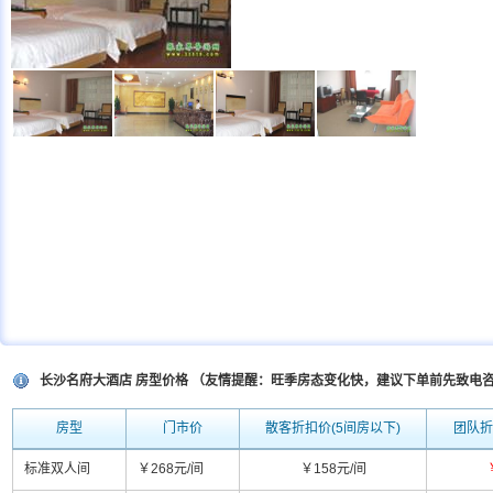
长沙名府大酒店 房型价格 （友情提醒：旺季房态变化快，建议下单前先致电
房型
门市价
散客折扣价(5间房以下)
团队折
标准双人间
￥268元/间
￥158元/间