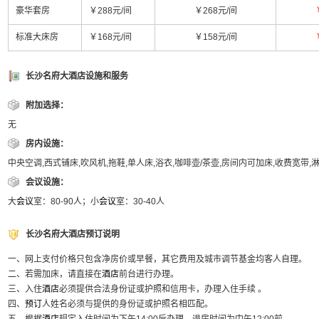
豪华套房
￥288元/间
￥268元/间
标准大床房
￥168元/间
￥158元/间
长沙名府大酒店设施和服务
附加选择：
无
房内设施：
中央空调,西式铺床,吹风机,拖鞋,单人床,浴衣,咖啡壶/茶壶,房间内可加床,收费宽带
会议设施：
大
会议
室：80-90人；小
会议
室：30-40人
长沙名府大酒店预订说明
一、网上支付价格只包含净房价或早餐，其它费用及城市调节基金均客人自理。
二、若需加床，请直接在
酒店
前台进行办理。
三、入住
酒店
必须提供合法身份证或护照和信用卡，办理入住手续 。
四、
预订
人姓名必须与提供的身份证或护照名相匹配。