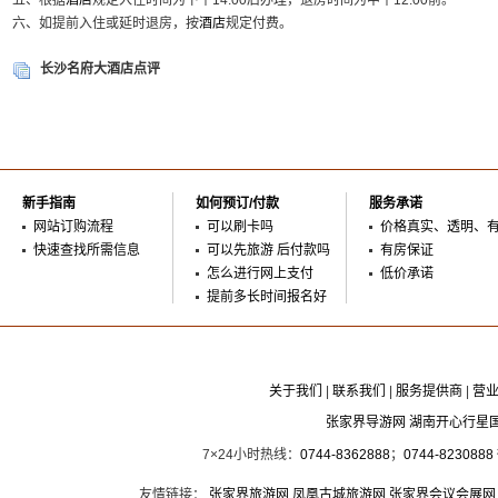
五、根据
酒店
规定入住时间为下午14:00后办理，退房时间为中午12:00前。
六、如提前入住或延时退房，按
酒店
规定付费。
长沙名府大酒店点评
新手指南
如何预订/付款
服务承诺
网站订购流程
可以刷卡吗
价格真实、透明、
快速查找所需信息
可以先旅游 后付款吗
有房保证
怎么进行网上支付
低价承诺
提前多长时间报名好
关于我们
|
联系我们
|
服务提供商
|
营
张家界导游网 湖南开心行星
7×24小时热线：
0744-8362888
；
0744-8230888
友情链接：
张家界旅游网
凤凰古城旅游网
张家界会议会展网