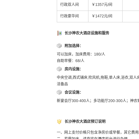
行政双人间
￥1357元/间
行政豪华间
￥1472元/间
长沙神农大酒店设施和服务
附加选择：
可以加床，加床费用：180/人
自助早餐：68/人
房内设施：
中央空调,西式铺床,吹风机,拖鞋,单人床,浴衣,双人
洁备品
会议设施：
新宴会厅300-400人；多功能厅200-300人；神农轩
长沙神农大酒店预订说明
一、网上支付价格只包含净房价或早餐，其它费用