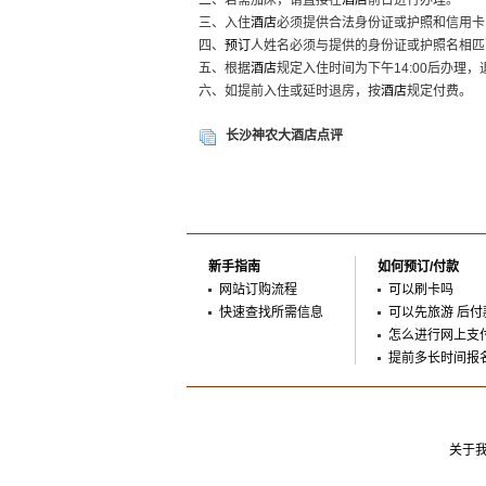
二、若需加床，请直接在
酒店
前台进行办理。
三、入住
酒店
必须提供合法身份证或护照和信用卡
四、
预订
人姓名必须与提供的身份证或护照名相匹
五、根据
酒店
规定入住时间为下午14:00后办理，
六、如提前入住或延时退房，按
酒店
规定付费。
长沙神农大酒店点评
新手指南
如何预订/付款
网站订购流程
可以刷卡吗
快速查找所需信息
可以先旅游 后付
怎么进行网上支
提前多长时间报
关于