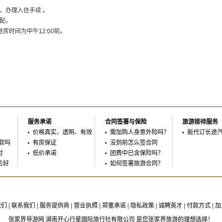
，办理入住手续 。
配。
退房时间为中午12:00前。
服务承诺
合同签署与保险
旅游接待服务
价格真实、透明、有效
需加购人身意外险吗？
能代订长途
款吗
有房保证
没到前怎么签合同
付
低价承诺
团费中已含保险吗？
名好
如何签署旅游合同？
我们
|
联系我们
|
服务提供商
|
营业执照
|
郑重承诺
|
隐私政策
|
诚聘英才
|
付款方式
|
加
张家界导游网 湖南开心行星国际旅行社有限公司 是您张家界旅游的理想选择！