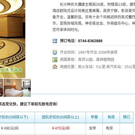
长沙神农大
酒店
主楼高26层，附楼高13层，
酒店欧陆式设计风格庄重典雅，高贵宁静，彰显豪华
备齐全，温馨舒适。另有十余个风格迥异的各式
餐
华，宣扬异域风情。神农夜总会、外商娱乐中心、
您尽享休闲时光。
预订电话：
0744-8362888
开业时间：1997年开业 2008年装修
周围景观：南郊公园、森林植物园
地理位置：距火车站：5公里 距汽车站：25公里
季房态变化快，建议下单前先致电咨询）
折扣价(5间房以下)
团队折扣价(5间房以上)
早餐
有房
预订
￥490元/间
￥470元/间
含早
有房