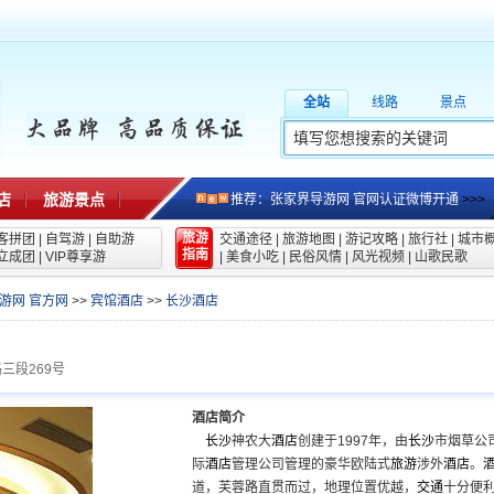
全站
线路
景点
店
旅游景点
推荐：张家界导游网 官网认证微博开通
>>>
旅游
客拼团
|
自驾游
|
自助游
交通途径
|
旅游地图
|
游记攻略
|
旅行社
|
城市
指南
立成团
|
VIP尊享游
|
美食小吃
|
民俗风情
|
风光视频
|
山歌民歌
游网 官方网
>>
宾馆酒店
>>
长沙酒店
三段269号
酒店简介
长沙
神农大
酒店
创建于1997年，由
长沙
市烟草公
际
酒店
管理公司管理的豪华欧陆式
旅游
涉外
酒店
。
道，芙蓉路直贯而过，地理位置优越，
交通
十分便