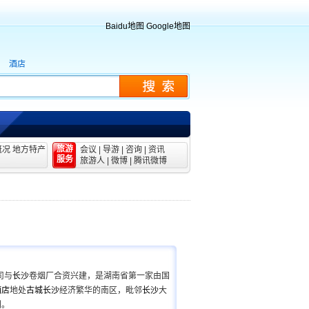
Baidu地图
Google地图
酒店
旅游
概况
地方特产
会议
|
导游
|
咨询
|
资讯
服务
旅游人
|
微博
|
腾讯微博
司与
长沙
卷烟厂合资兴建，是湖南省第一家由国
酒店
地处
古城
长沙
经济繁华的南区，毗邻
长沙
大
利。