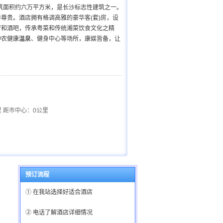
建筑面积约六万平方米，是长沙标志性建筑之一。
尊贵。酒店拥有格调高雅的豪华客(套)房，设
厅
和酒吧，传承粤菜和传统湘菜饮食文化之精
神农健康
温泉
、健身中心等场所，康娱皆备，让
 距市中心：0公里
预订流程
① 在我站选择好适合酒店
② 电话了解酒店详细情况