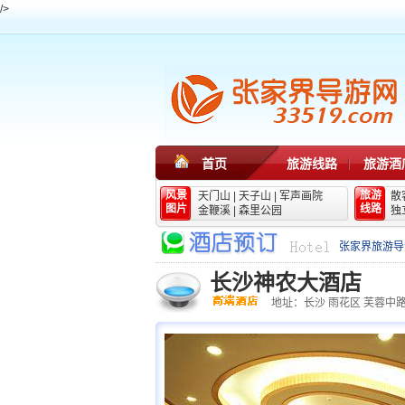
/>
首页
旅游线路
旅游酒
风景
旅游
天门山
|
天子山
|
军声画院
散
图片
线路
金鞭溪
|
森里公园
独
张家界旅游导
长沙神农大酒店
地址：长沙 雨花区 芙蓉中路