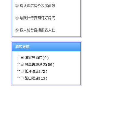
③ 确认酒店房价及房间数
④ 与我社传真预订好房间
⑤ 客人前台直接报名入住
酒店导航
张家界酒店( 0 )
凤凰古城酒店( 56 )
长沙酒店( 72 )
韶山酒店( 13 )