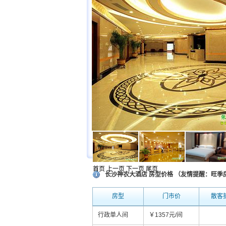
首页
上一页
下一页
尾页
长沙神农大酒店 房型价格 （友情提醒：旺
房型
门市价
散客
行政单人间
￥1357元/间