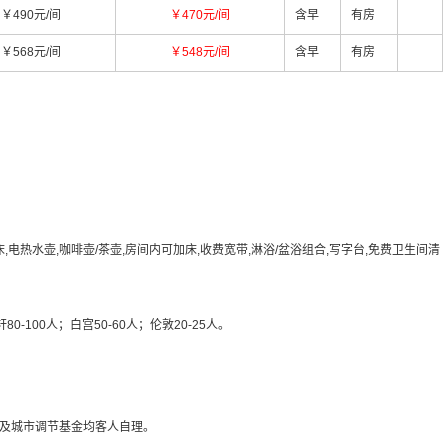
￥490元/间
￥470元/间
含早
有房
￥568元/间
￥548元/间
含早
有房
床,电热水壶,咖啡壶/茶壶,房间内可加床,收费宽带,淋浴/盆浴组合,写字台,免费卫生间清
80-100人；白宫50-60人；伦敦20-25人。
及城市调节基金均客人自理。