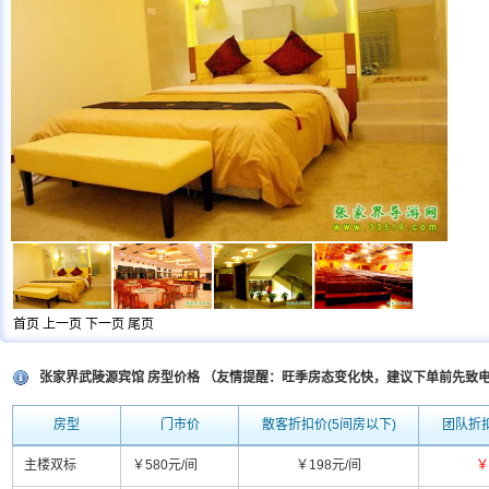
首页
上一页
下一页
尾页
张家界武陵源宾馆 房型价格 （友情提醒：旺季房态变化快，建议下单前先致
房型
门市价
散客折扣价(5间房以下)
团队折扣
主楼双标
￥580元/间
￥198元/间
￥