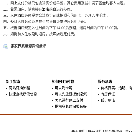
一、网上支付价格只包含净房价或早餐，其它费用及城市调节基金均客人自理。
二、若需加床，请直接在
酒店
前台进行办理。
三、入住
酒店
必须提供合法身份证或护照和信用卡，办理入住手续 。
四、
预订
人姓名必须与提供的身份证或护照名相匹配。
五、根据
酒店
规定入住时间为下午14:00后办理，退房时间为中午12:00前。
六、如提前入住或延时退房，按
酒店
规定付费。
张家界武陵源宾馆点评
新手指南
如何预订/付款
服务承诺
网站订购流程
可以刷卡吗
价格真实、透明、
快速查找所需信息
可以先旅游 后付款吗
有房保证
怎么进行网上支付
低价承诺
提前多长时间报名好
关于我们
|
联系我们
|
服务提供商
|
营