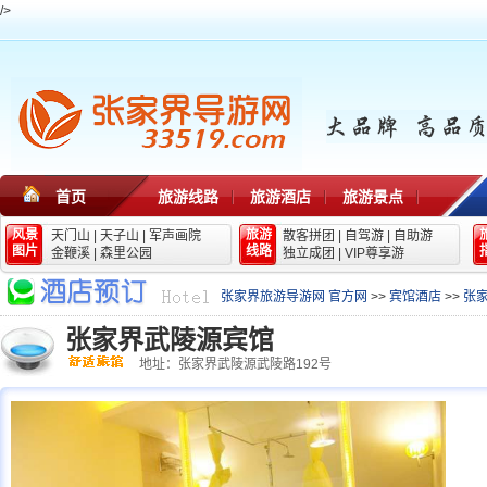
/>
首页
旅游线路
旅游酒店
旅游景点
风景
旅游
天门山
|
天子山
|
军声画院
散客拼团
|
自驾游
|
自助游
图片
线路
金鞭溪
|
森里公园
独立成团
|
VIP尊享游
张家界旅游导游网 官方网
>>
宾馆酒店
>>
张
张家界武陵源宾馆
地址：张家界武陵源武陵路192号