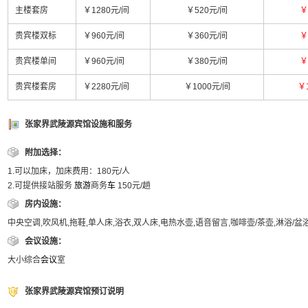
主楼套房
￥1280元/间
￥520元/间
￥
贵宾楼双标
￥960元/间
￥360元/间
￥
贵宾楼单间
￥960元/间
￥380元/间
￥
贵宾楼套房
￥2280元/间
￥1000元/间
￥
张家界武陵源宾馆设施和服务
附加选择：
1.可以加床，加床费用：180元/人
2.可提供接站服务
旅游
商务
车
150元/趟
房内设施：
中央空调,吹风机,拖鞋,单人床,浴衣,双人床,电热水壶,语音留言,咖啡壶/茶壶,淋浴/
会议设施：
大小综合
会议
室
张家界武陵源宾馆预订说明