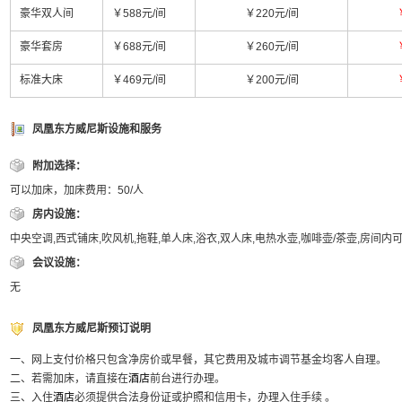
豪华双人间
￥588元/间
￥220元/间
豪华套房
￥688元/间
￥260元/间
标准大床
￥469元/间
￥200元/间
凤凰东方威尼斯设施和服务
附加选择：
可以加床，加床费用：50/人
房内设施：
中央空调,西式铺床,吹风机,拖鞋,单人床,浴衣,双人床,电热水壶,咖啡壶/茶壶,房间
会议设施：
无
凤凰东方威尼斯预订说明
一、网上支付价格只包含净房价或早餐，其它费用及城市调节基金均客人自理。
二、若需加床，请直接在
酒店
前台进行办理。
三、入住
酒店
必须提供合法身份证或护照和信用卡，办理入住手续 。