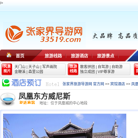
/>
首页
旅游线路
旅游酒店
旅游景点
风景
旅游
天门山
|
天子山
|
军声画院
散客拼团
|
自驾游
|
自助游
图片
线路
金鞭溪
|
森里公园
独立成团
|
VIP尊享游
张家界旅游导游网 官方网
>>
宾馆酒店
>>
凤
凤凰东方威尼斯
地址：位于凤凰城的中心地段