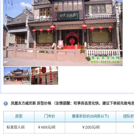
凤凰东方威尼斯 房型价格 （友情提醒：旺季房态变化快，建议下单前先致电
房型
门市价
散客折扣价(5间房以下)
团队折
标准双人间
￥469元/间
￥200元/间