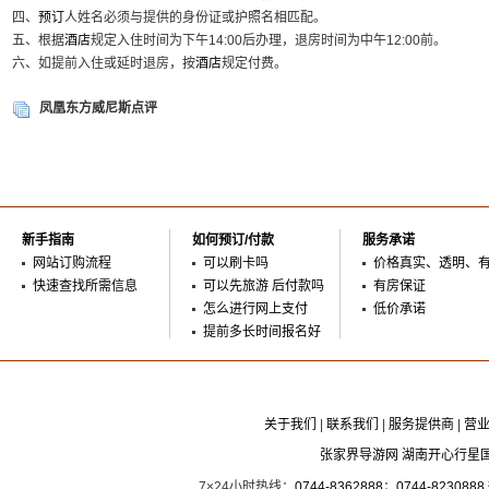
四、
预订
人姓名必须与提供的身份证或护照名相匹配。
五、根据
酒店
规定入住时间为下午14:00后办理，退房时间为中午12:00前。
六、如提前入住或延时退房，按
酒店
规定付费。
凤凰东方威尼斯点评
新手指南
如何预订/付款
服务承诺
网站订购流程
可以刷卡吗
价格真实、透明、
快速查找所需信息
可以先旅游 后付款吗
有房保证
怎么进行网上支付
低价承诺
提前多长时间报名好
关于我们
|
联系我们
|
服务提供商
|
营
张家界导游网 湖南开心行星
7×24小时热线：
0744-8362888
；
0744-8230888