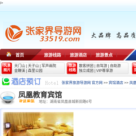
/>
首页
旅游线路
旅游酒店
旅游景点
风景
旅游
天门山
|
天子山
|
军声画院
散客拼团
|
自驾游
|
自助游
图片
线路
金鞭溪
|
森里公园
独立成团
|
VIP尊享游
张家界旅游导游网 官方网
>>
宾馆酒店
>>
凤
凤凰教育宾馆
地址：湖南省凤凰县城新田路6号