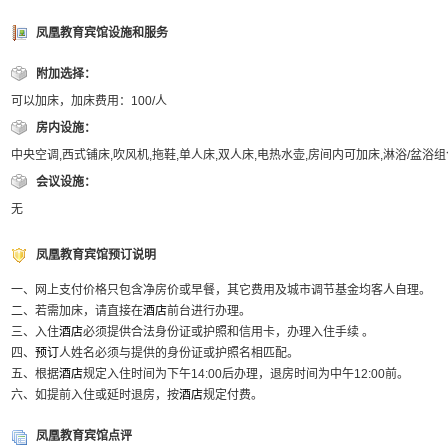
凤凰教育宾馆设施和服务
附加选择：
可以加床，加床费用：100/人
房内设施：
中央空调,西式铺床,吹风机,拖鞋,单人床,双人床,电热水壶,房间内可加床,淋浴/盆浴
会议设施：
无
凤凰教育宾馆预订说明
一、网上支付价格只包含净房价或早餐，其它费用及城市调节基金均客人自理。
二、若需加床，请直接在
酒店
前台进行办理。
三、入住
酒店
必须提供合法身份证或护照和信用卡，办理入住手续 。
四、
预订
人姓名必须与提供的身份证或护照名相匹配。
五、根据
酒店
规定入住时间为下午14:00后办理，退房时间为中午12:00前。
六、如提前入住或延时退房，按
酒店
规定付费。
凤凰教育宾馆点评