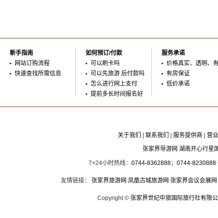
新手指南
如何预订/付款
服务承诺
网站订购流程
可以刷卡吗
价格真实、透明、
快速查找所需信息
可以先旅游 后付款吗
有房保证
怎么进行网上支付
低价承诺
提前多长时间报名好
关于我们
|
联系我们
|
服务提供商
|
营
张家界导游网 湖南开心行星
7×24小时热线：
0744-8362888
；
0744-8230888
友情链接：
张家界旅游网
凤凰古城旅游网
张家界会议会展网
Copyright ©
张家界世纪中旅国际旅行社有限公