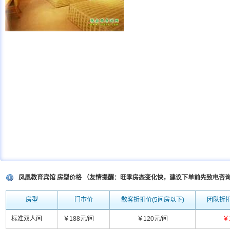
凤凰教育宾馆 房型价格 （友情提醒：旺季房态变化快，建议下单前先致电咨
房型
门市价
散客折扣价(5间房以下)
团队折扣
标准双人间
￥188元/间
￥120元/间
￥