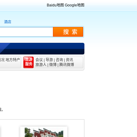
Baidu地图
Google地图
酒店
旅游
概况
地方特产
会议
|
导游
|
咨询
|
资讯
服务
旅游人
|
微博
|
腾讯微博
载。