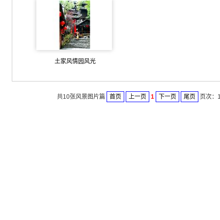
土家风情园风光
共10张风景图片篇
首页
上一页
1
下一页
尾页
页次：1