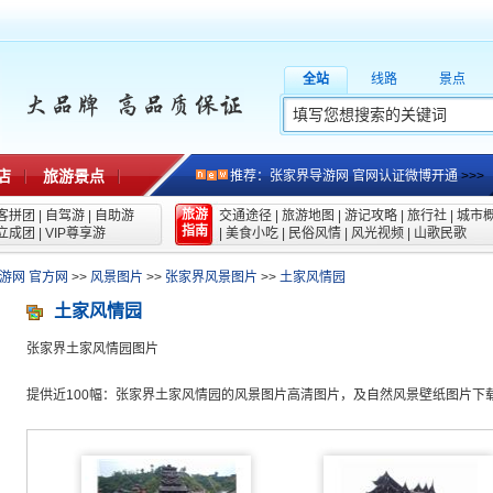
全站
线路
景点
店
旅游景点
推荐：张家界导游网 官网认证微博开通
>>>
旅游
客拼团
|
自驾游
|
自助游
交通途径
|
旅游地图
|
游记攻略
|
旅行社
|
城市
指南
立成团
|
VIP尊享游
|
美食小吃
|
民俗风情
|
风光视频
|
山歌民歌
游网 官方网
>>
风景图片
>>
张家界风景图片
>>
土家风情园
土家风情园
张家界土家风情园图片
提供近100幅：张家界土家风情园的风景图片高清图片，及自然风景壁纸图片下