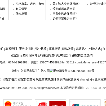
价格真实、透明、有效
需加购人身意外险吗？
能代订长途
款吗
有房保证
没到前怎么签合同
付
低价承诺
团费中已含保险吗？
名好
如何签署旅游合同？
我们
|
联系我们
|
服务提供商
|
营业执照
|
郑重承诺
|
隐私政策
|
诚聘英才
|
付款方式
|
加
张家界导游网 湖南开心行星国际旅行社有限公司 是您的最佳选择！
时热线：
0744-8362888
； 微信：
13207445888
&Site=33519.com&Menu=yes>1320
地址：张家界市路子午路22号
湘公网安备 43080202000184号
接：
张家界住宿
张家界旅游网
凤凰古城旅游网
张家界会议会展网
zhangjiajie
张家界
WW.33519.COM
2000-2026 All rights reserved 本页最后更新时间：2018-04-08 09:
湘ICP备