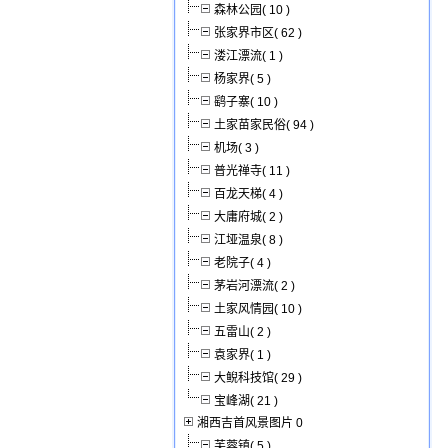
森林公园( 10 )
张家界市区( 62 )
溇江漂流( 1 )
杨家界( 5 )
鹞子寨( 10 )
土家苗家民俗( 94 )
机场( 3 )
普光禅寺( 11 )
百龙天梯( 4 )
大庸府城( 2 )
江垭温泉( 8 )
老院子( 4 )
茅岩河漂流( 2 )
土家风情园( 10 )
五雷山( 2 )
袁家界( 1 )
大鲵科技馆( 29 )
宝峰湖( 21 )
湘西吉首风景图片 0
芙蓉镇( 5 )