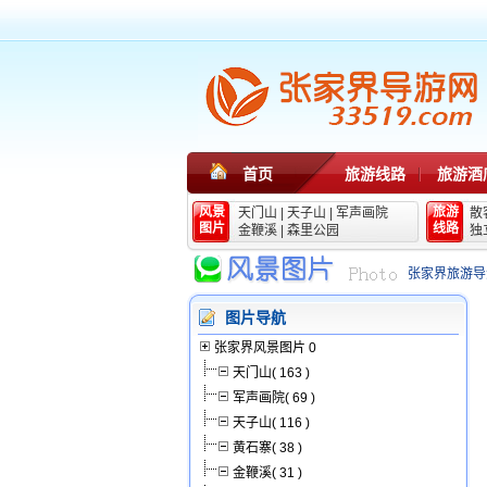
首页
旅游线路
旅游酒
风景
旅游
天门山
|
天子山
|
军声画院
散
图片
线路
金鞭溪
|
森里公园
独
张家界旅游导
图片导航
张家界风景图片 0
天门山( 163 )
军声画院( 69 )
天子山( 116 )
黄石寨( 38 )
金鞭溪( 31 )