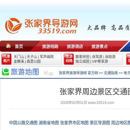
首页
旅游线路
旅游酒店
旅游景点
风景
旅游
天门山
|
天子山
|
军声画院
散客拼团
|
自驾游
|
自助游
图片
线路
金鞭溪
|
森里公园
独立成团
|
VIP尊享游
张家界旅游导游网 官方网
>>
交通指南
>>
电
张家界周边景区交通
2009年02月01日
www.33519.com
中国公路交通图
湖南省地图
张家界市区地图
景区导游图
周边地区