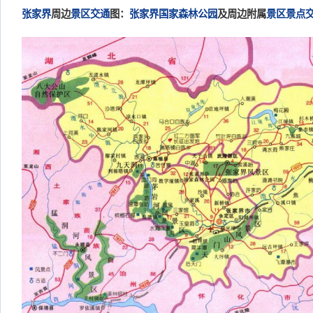
张家界
周边
景区
交通
图：
张家界国家森林公园
及周边附属
景区
景点