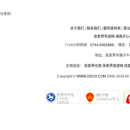
分享到：
关于我们
|
联系我们
|
服务提供商
|
营
张家界导游网 湖南开
7×24小时热线：
0744-8362888
； 微信：
地址：张家界市路子午
友情链接：
张家界住宿
张家界旅游网
凤
Copyright ©
WWW.33519.COM
2000-2026 Al
经营许可证
湘ICP备
L-HUN-
11006314号-3
100535