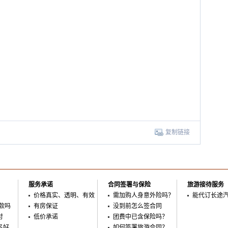
复制链接
服务承诺
合同签署与保险
旅游接待服务
价格真实、透明、有效
需加购人身意外险吗？
能代订长途
款吗
有房保证
没到前怎么签合同
付
低价承诺
团费中已含保险吗？
名好
如何签署旅游合同？