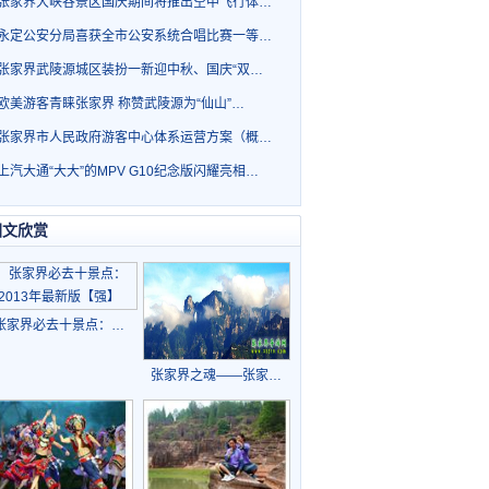
张家界大峡谷景区国庆期间将推出空中飞行体…
永定公安分局喜获全市公安系统合唱比赛一等…
张家界武陵源城区装扮一新迎中秋、国庆“双…
欧美游客青睐张家界 称赞武陵源为“仙山”…
张家界市人民政府游客中心体系运营方案（概…
上汽大通“大大”的MPV G10纪念版闪耀亮相…
图文欣赏
张家界必去十景点：…
张家界之魂——张家…