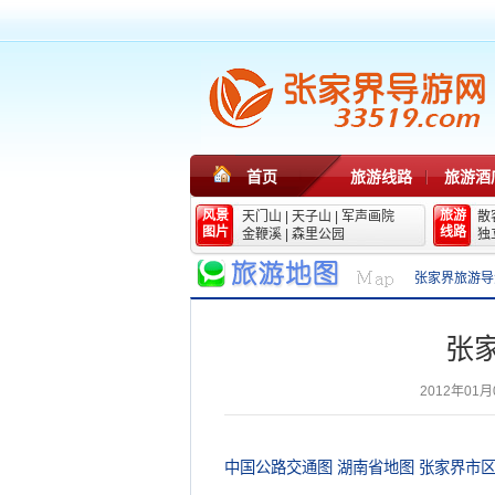
首页
旅游线路
旅游酒
风景
旅游
天门山
|
天子山
|
军声画院
散
图片
线路
金鞭溪
|
森里公园
独
张家界旅游导
张
2012年01月
中国公路交通图
湖南省地图
张家界市