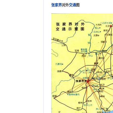
张家界
对外
交通
图