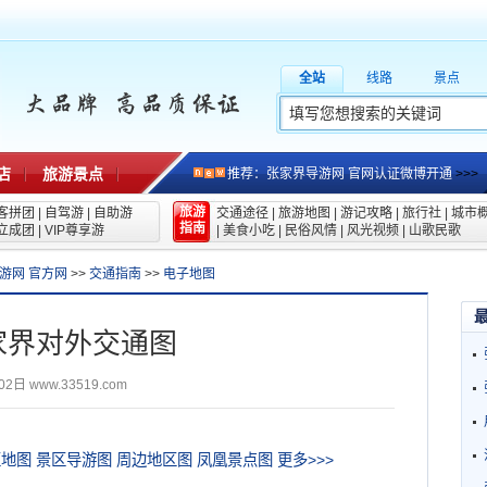
全站
线路
景点
店
旅游景点
推荐：张家界导游网 官网认证微博开通
>>>
旅游
客拼团
|
自驾游
|
自助游
交通途径
|
旅游地图
|
游记攻略
|
旅行社
|
城市
指南
立成团
|
VIP尊享游
|
美食小吃
|
民俗风情
|
风光视频
|
山歌民歌
游网 官方网
>>
交通指南
>>
电子地图
家界对外交通图
02日
www.33519.com
区地图
景区导游图
周边地区图
凤凰景点图
更多>>>