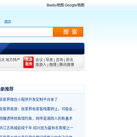
Baidu地图
Google地图
酒店
旅游
概况
地方特产
会议
|
导游
|
咨询
|
资讯
服务
旅游人
|
微博
|
腾讯微博
最新推荐
张家界微信小程序开发定制平台来了
张家界旅游：张家界有家客栈要转让，可能会…
用魔诱特效鱼饵钓鱼，网传是湘西人的新蛊术
洪江古商城延续千年.绍兴班为最有名青楼之一