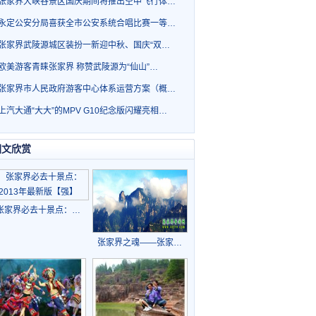
张家界大峡谷景区国庆期间将推出空中飞行体…
永定公安分局喜获全市公安系统合唱比赛一等…
张家界武陵源城区装扮一新迎中秋、国庆“双…
欧美游客青睐张家界 称赞武陵源为“仙山”…
张家界市人民政府游客中心体系运营方案（概…
上汽大通“大大”的MPV G10纪念版闪耀亮相…
图文欣赏
张家界必去十景点：…
张家界之魂——张家…