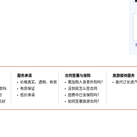
服务承诺
合同签署与保险
旅游接待服务
价格真实、透明、有效
需加购人身意外险吗？
能代订长途
款吗
有房保证
没到前怎么签合同
付
低价承诺
团费中已含保险吗？
名好
如何签署旅游合同？