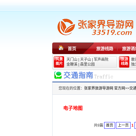
首页
旅游线路
旅游酒
风景
旅游
天门山
|
天子山
|
军声画院
散
图片
线路
金鞭溪
|
森里公园
独
您现在的位置：
张家界旅游导游网 官方网
>>
交
电子地图
共9篇
首页
上一页
1