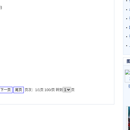
日
下一页
尾页
页次：1/1页 100/页 转到
页