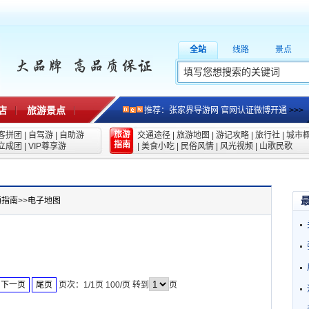
全站
线路
景点
店
旅游景点
推荐：张家界导游网 官网认证微博开通
>>>
旅游
客拼团
|
自驾游
|
自助游
交通途径
|
旅游地图
|
游记攻略
|
旅行社
|
城市
指南
立成团
|
VIP尊享游
|
美食小吃
|
民俗风情
|
风光视频
|
山歌民歌
通指南
>>
电子地图
下一页
尾页
页次：1/1页 100/页 转到
页