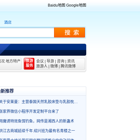
Baidu地图
Google地图
酒店
旅游
概况
地方特产
会议
|
导游
|
咨询
|
资讯
服务
旅游人
|
微博
|
腾讯微博
最新推荐
关于安莱曼：主营泰国天然乳胶床垫与乳胶枕…
张家界微信小程序开发定制平台来了
用魔诱特效鱼饵钓鱼，网传是湘西人的新蛊术
洪江古商城延续千年.绍兴班为最有名青楼之一