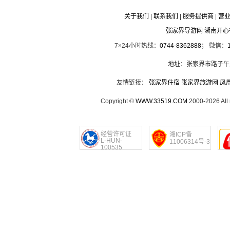
关于我们
|
联系我们
|
服务提供商
|
营
张家界导游网 湖南开
7×24小时热线：
0744-8362888
； 微信：
地址：张家界市路子午
友情链接：
张家界住宿
张家界旅游网
凤
Copyright ©
WWW.33519.COM
2000-2026 Al
经营许可证
湘ICP备
L-HUN-
11006314号-3
100535