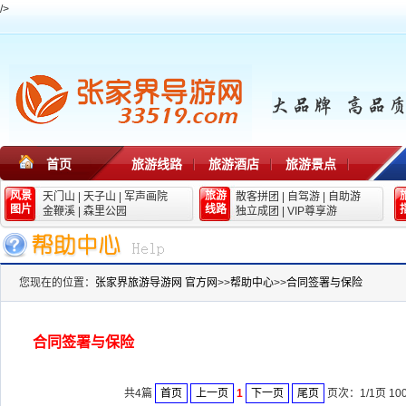
/>
首页
旅游线路
旅游酒店
旅游景点
风景
旅游
天门山
|
天子山
|
军声画院
散客拼团
|
自驾游
|
自助游
图片
线路
金鞭溪
|
森里公园
独立成团
|
VIP尊享游
您现在的位置：
张家界旅游导游网 官方网
>>
帮助中心
>>
合同签署与保险
合同签署与保险
共4篇
首页
上一页
1
下一页
尾页
页次：1/1页 10