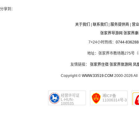
分享到：
关于我们
|
联系我们
|
服务提供商
|
营
张家界导游网 张家界
7×24小时热线：
0744-836288
地址：张家界市教场路275号
友情链接：
张家界住宿
张家界旅游网
凤
Copyright ©
WWW.33519.COM
2000-2026 Al
经营许可证
湘ICP备
L-HUN-
11006314号-3
100535