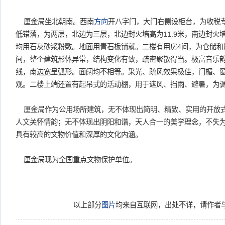
厘金局坐北朝南。西南
方向
开八字门，大门右侧设柜台，为收税
低错落，为两层，北边为三层，北边封火墙高为11.9米，南边封火墙9
均用石灰砂浆粉敷。地面用青石板铺就。二楼有用房4间，为仓储和
间，整个建筑形体异常，结构变化有致，疏密聚散得当。极富音乐
线，南边宽呈弧形。面阔均不相等。采光、疏风效果极佳，门楣、
观。二楼上端还置有起吊式的活动棚，用于遮风、挡雨、避暑，为
厘金局作为公用场所建筑，无不体现出简明、精致、实用的开放
人文关怀情韵；无不体现出阴阳和谐，天人合一的美学理念，不失
具有较高的文物价值和深厚的文化内涵。
厘金局现为全国重点文物保护单位。
以上部分
图片
均来自互联网，出处不详，请作者