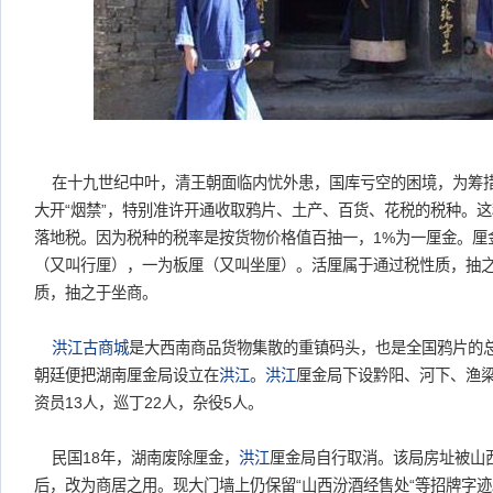
在十九世纪中叶，清王朝面临内忧外患，国库亏空的困境，为筹
大开“烟禁”，特别准许开通收取鸦片、土产、百货、花税的税种。
落地税。因为税种的税率是按货物价格值百抽一，1%为一厘金。厘
（又叫行厘），一为板厘（又叫坐厘）。活厘属于通过税性质，抽
质，抽之于坐商。
洪江
古商城
是大西南商品货物集散的重镇码头，也是全国鸦片的
朝廷便把湖南厘金局设立在
洪江
。
洪江
厘金局下设黔阳、河下、渔梁
资员13人，巡丁22人，杂役5人。
民国18年，湖南废除厘金，
洪江
厘金局自行取消。该局房址被山
后，改为商居之用。现大门墙上仍保留“山西汾酒经售处“等招牌字迹