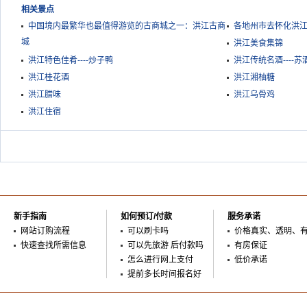
相关景点
中国境内最繁华也最值得游览的古商城之一：洪江古商
各地州市去怀化洪
城
洪江美食集锦
洪江特色佳肴----炒子鸭
洪江传统名酒----苏
洪江桂花酒
洪江湘柚糖
洪江腊味
洪江乌骨鸡
洪江住宿
新手指南
如何预订/付款
服务承诺
网站订购流程
可以刷卡吗
价格真实、透明、
快速查找所需信息
可以先旅游 后付款吗
有房保证
怎么进行网上支付
低价承诺
提前多长时间报名好