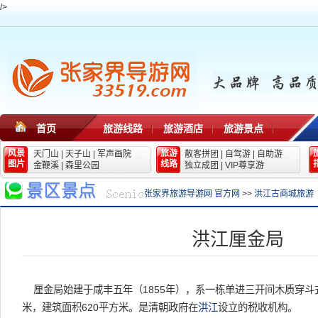
/>
首页
旅游线路
旅游酒店
旅游景点
风景
旅游
天门山
|
天子山
|
军声画院
散客拼团
|
自驾游
|
自助游
图片
线路
金鞭溪
|
森里公园
独立成团
|
VIP尊享游
张家界旅游导游网 官方网
>>
洪江古商城旅游
洪江厘金局
厘金局始建于咸丰五年（1855年），系一栋单进三开间木质穿斗式
米，建筑面积620平方米。是清朝政府在
洪江
设立的税收机构。