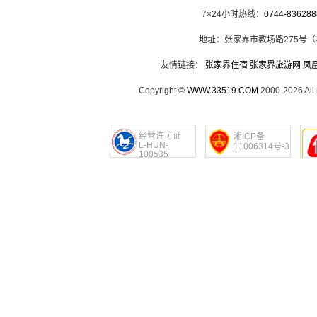
7×24小时热线：
0744-836288
地址：张家界市教场路275号
友情链接：
张家界住宿
张家界旅游网
凤
Copyright ©
WWW.33519.COM
2000-2026 Al
经营许可证
湘ICP备
L-HUN-
11006314号-3
100535