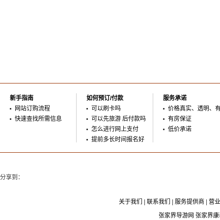
新手指南
如何预订/付款
服务承诺
网站订购流程
可以刷卡吗
价格真实、透明、
快速查找所需信息
可以先旅游 后付款吗
有房保证
怎么进行网上支付
低价承诺
提前多长时间报名好
分享到：
关于我们
|
联系我们
|
服务提供商
|
营
张家界导游网 张家界