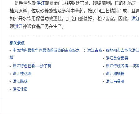
是明清时期
洪江
商贾豪门联络朝廷官员、馈赠商界同仁的礼品之
柚为原料，佐以砂糖蜂蜜及多种中草药，按民间工艺精制而成，且
如拌开水饮用保健功效更佳。加之口感甚好，老少皆宜。因此，
洪
现
洪江
神通食品厂仍在生产。
相关景点
中国境内最繁华也最值得游览的古商城之一：洪江古商
各地州市去怀化洪
城
洪江美食集锦
洪江特色佳肴----炒子鸭
洪江传统名酒----苏
洪江桂花酒
洪江湘柚糖
洪江腊味
洪江乌骨鸡
洪江住宿