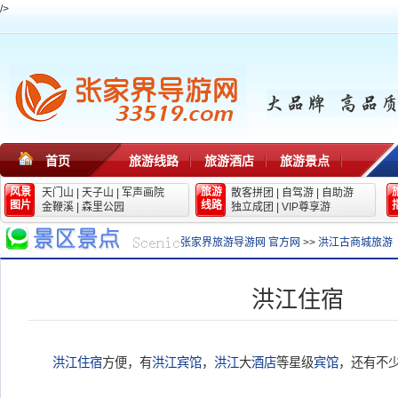
/>
首页
旅游线路
旅游酒店
旅游景点
风景
旅游
天门山
|
天子山
|
军声画院
散客拼团
|
自驾游
|
自助游
图片
线路
金鞭溪
|
森里公园
独立成团
|
VIP尊享游
张家界旅游导游网 官方网
>>
洪江古商城旅游
洪江住宿
洪江
住宿
方便，有
洪江
宾馆
，
洪江
大
酒店
等星级
宾馆
，还有不