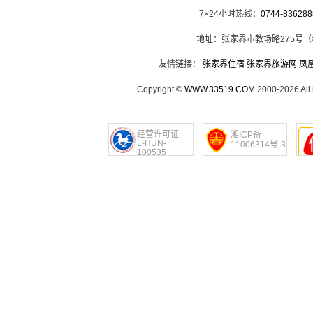
7×24小时热线：
0744-836288
地址：张家界市教场路275号
友情链接：
张家界住宿
张家界旅游网
凤
Copyright ©
WWW.33519.COM
2000-2026 Al
经营许可证
湘ICP备
L-HUN-
11006314号-3
100535