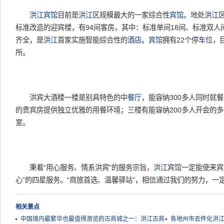
洪江
宾馆
目前是
洪江
区规模最大的一家综合性
宾馆
。地处
洪江
标准改造的迎宾楼，有94间客房，其中：标准单间18间、标准双人
齐全，是
洪江
首家实施智能综合性的
酒店
。
宾馆
拥有22个停
车
位，
所。
洪宾大酒楼一楼是别具特色的中
餐厅
，能容纳300多人同时就
的贵宾房提供独立优雅的用餐环境；三楼有能容纳200多人开会的
室。
秉着“用心服务、情系洪宾”的服务宗旨，
洪江
宾馆一定能使来宾
心”的四星服务。“商旅首选、温馨驿站”，相信通过我们的努力，一
相关景点
中国境内最繁华也最值得游览的古商城之一：洪江古商
各地州市去怀化洪