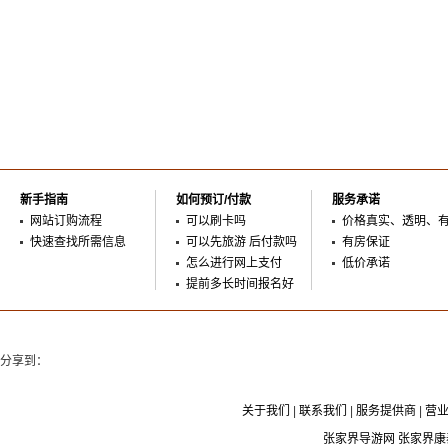
新手指南
如何预订/付款
服务承诺
网站订购流程
可以刷卡吗
价格真实、透明、
快速查找所需信息
可以先旅游 后付款吗
有房保证
怎么进行网上支付
低价承诺
提前多长时间报名好
分享到：
关于我们
|
联系我们
|
服务提供商
|
营
张家界导游网 张家界