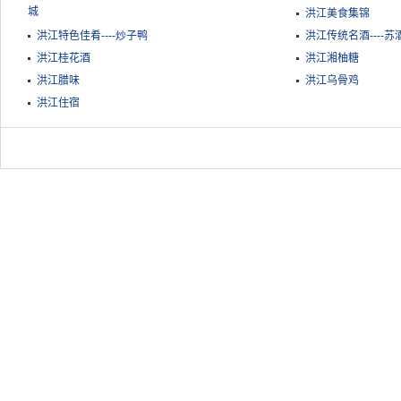
城
洪江美食集锦
洪江特色佳肴----炒子鸭
洪江传统名酒----苏
洪江桂花酒
洪江湘柚糖
洪江腊味
洪江乌骨鸡
洪江住宿