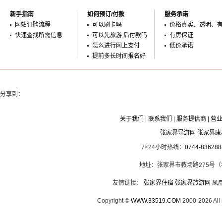
新手指南
如何预订/付款
服务承诺
网站订购流程
可以刷卡吗
价格真实、透明、
快速查找所需信息
可以先旅游 后付款吗
有房保证
怎么进行网上支付
低价承诺
提前多长时间报名好
分享到：
关于我们
|
联系我们
|
服务提供商
|
营
张家界导游网 张家界
7×24小时热线：
0744-836288
地址：张家界市教场路275号
友情链接：
张家界住宿
张家界旅游网
凤
Copyright ©
WWW.33519.COM
2000-2026 Al