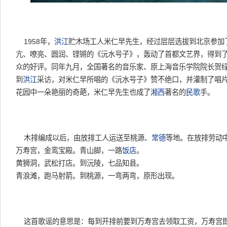
1958年，
洪江
贮木场工人米仁早先生，经过层层选拔到北京参加
亢、嘹亮、圆润、铿锵的《沅水号子》，轰动了首都文艺界，得到
众的好评。同年九月，全国著名的音乐家、原上海音乐学院院长贺
到
洪江
采访，对米仁早所唱的《沅水号子》赞不绝口，并灌制了唱
花园中一朵艳丽的奇葩，米仁早先生也成了
湘西
著名的
民歌
手。
木排编成以后，由放排工人运送至桃源、
常德
等地。在放排劳动中
万寿宫，金鸾宝殿。青山脚，一路
饭店
。
黄狮洞，武松打店。到沅陵，七品知县。
青浪滩，跑马射箭。到桃源，一弯两弯，原形出现。
这首歌谣的意思是：每到开排前要到万寿宫去领取工资，万寿宫