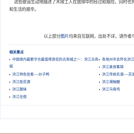
这些歌谣生动地描述了木排工人在放排中的经过和艰险，同时也
和生活的艰辛。
以上部分
图片
均来自互联网，出处不详，请作者
相关景点
中国境内最繁华也最值得游览的古商城之一：洪江古商
各地州市去怀化洪
城
洪江美食集锦
洪江特色佳肴----炒子鸭
洪江传统名酒----苏
洪江桂花酒
洪江湘柚糖
洪江腊味
洪江乌骨鸡
洪江住宿