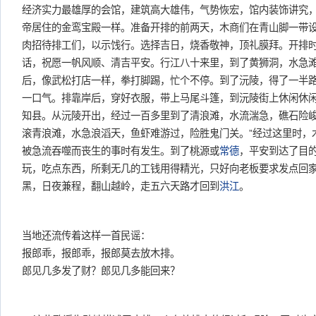
经济实力最雄厚的会馆，建筑高大雄伟，气势恢宏，馆内装饰讲究
帝居住的金鸾宝殿一样。准备开排的前两天，木商们在青山脚一带
肉招待排工们，以示饯行。选择吉日，烧香敬神，顶礼膜拜。开排
话，祝愿一帆风顺、清吉平安。行江八十来里，到了黄狮洞，水急
后，像武松打店一样，拳打脚踢，忙个不停。到了沅陵，得了一半路
一口气。排靠岸后，穿好衣服，带上马尾斗篷，到沅陵街上休闲休闲
知县。从沅陵开出，经过一百多里到了清浪滩，水流湍急，礁石险峻
滚青浪滩，水急浪滔天，鱼虾难游过，险胜鬼门关。”经过这里时，
被急流吞噬而丧生的事时有发生。到了桃源或
常德
，平安到达了目
玩，吃点东西，所剩无几的工钱用得精光，只好向老板要求发点回
黑，日夜兼程，翻山越岭，走五六天路才回到
洪江
。
当地还流传着这样一首民谣：
报郎乖，报郎乖，报郎莫去放木排。
郎见几多发了财？郎见几多能回来？