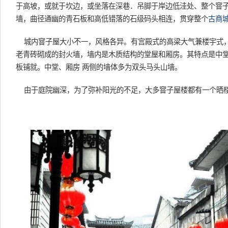
于高坡，或就于坎边，或坐落在深巷．吊脚于岸边低洼处、整个窨
墙，曲径通幽的青石板和高低错落的石级码头相连，贯穿整个
古商
城内窨子屋大小不一，风格各异。有宫殿式的高梁大气兼楼宇式
老青砖砌成的封火墙，墙内是木质结构的堂屋和厢房。其特点是中
板铺就。中堂、厢房 两侧的墙体多为双头马头山墙。
由于庭院幽深，为了弥补阳光的不足，大多窨子屋楼都有一个晒楼