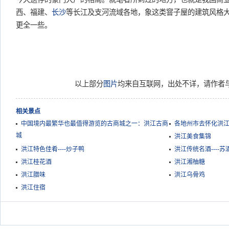
西、福建、
长沙
等长江及支河流域各地，象这类窨子屋的建筑风格
更全一些。
以上部分
图片
均来自互联网，出处不详，请作者
相关景点
中国境内最繁华也最值得游览的古商城之一：洪江古商
各地州市去怀化洪
城
洪江美食集锦
洪江特色佳肴----炒子鸭
洪江传统名酒----苏
洪江桂花酒
洪江湘柚糖
洪江腊味
洪江乌骨鸡
洪江住宿