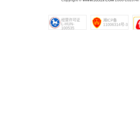
Copyright ©
WWW.33519.COM
2000-2026 Al
经营许可证
湘ICP备
L-HUN-
11006314号-3
100535