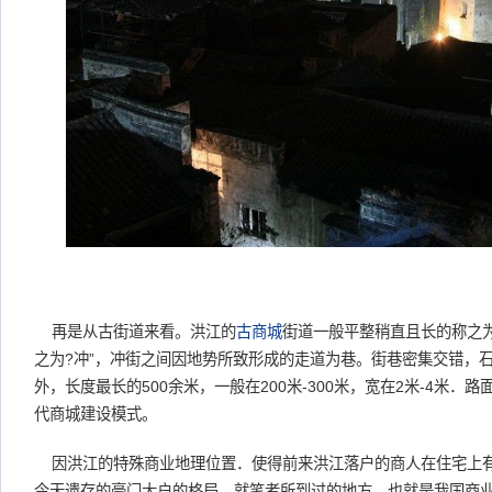
再是从古街道来看。洪江的
古商城
街道一般平整稍直且长的称之
之为?冲”，冲街之间因地势所致形成的走道为巷。街巷密集交错，
外，长度最长的500余米，一般在200米-300米，宽在2米-4米
代商城建设模式。
因洪江的特殊商业地理位置．使得前来洪江落户的商人在住宅上
今天遗存的豪门大户的格局。就笔者所到过的地方，也就是我国商