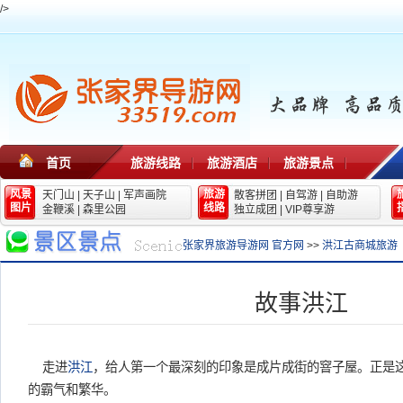
/>
首页
旅游线路
旅游酒店
旅游景点
风景
旅游
天门山
|
天子山
|
军声画院
散客拼团
|
自驾游
|
自助游
图片
线路
金鞭溪
|
森里公园
独立成团
|
VIP尊享游
张家界旅游导游网 官方网
>>
洪江古商城旅游
故事洪江
走进
洪江
，给人第一个最深刻的印象是成片成街的窨子屋。正是
的霸气和繁华。