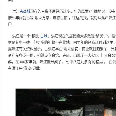
洪江
古商城
现存的古窨子屋经历过多少年的风雨?准确地说，没
康熙年间就已是“烟火万家，堪称巨镇”，往远的找，就得从落户洪江
印。
洪江是一个“移民”
古城
。洪江现在的居民绝大多数是“移民”户。
家是其中一姓。但更多的祖籍不在此地。由早年的经商迁移到这里，
据洪江有关资料显示，古洪江早在“明末清初，商业就日趋繁荣．外
乡利益各成一帮，相继设立会馆、寺庙，出现了一大批以‘十 大会馆’
群。在300罗年前，洪江就形成了，‘七冲八巷九条街’的格局”。 在
有洪江砦(寨)的记载。