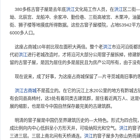
380多栋古窨子屋是去年底
洪江
文化局工作人员，在
洪江
区二街
坳、北辰宫、龙船冲、余家冲、勤俭巷、三街高坡宫、木栗冲，油
街、狮子楼等地摸底所得数据。这些古窨子屋楼院，占地53942平
6000多人口。
这座占商城10年前比现在面积大两倍。整个老
洪江
市沿河沿街都是
代初
洪江
进行老城改造时，才将沿河大部分公用窨子屋拆掉，修建新
留的古窨子屋，是因为居住的多是居民且为房产公司所有，由于没
现在说来，成了好事，为这座占商城保留了―片寻觅城南旧事的
洪江
古商城
不是孤立的。在它的沅江上水20公里的地方有黔城古镇
有会同县高椅村，这3处有着同类古建筑群，居住着近两万人、这是
展的缩影，也是现今中国自然保存最完美的古建筑群。
明清的窨子屋是中国仍至界建筑历史的―大特色。形式为四合院
成比例向内中心低斜呈小方形天井，可吸纳阳光和空气。
洪江
的窨
三进三层。三层上南北间有天桥通连。
洪江
的窨子屋多为依山势而