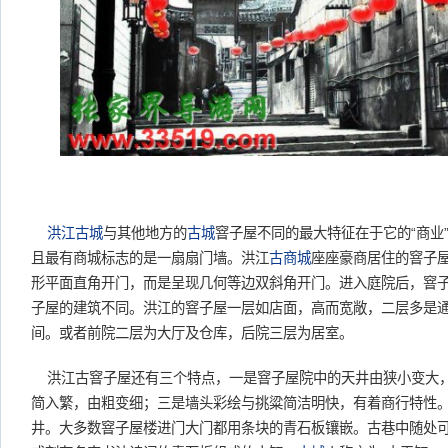
洪江
古城
与其他地方的
古城
窨子屋不同的最大特征在于它的“商业
且最有商城标志的是一扇扇门墙。洪江
古商城
座座豪商居住的窨子
形平面直角开门，而是呈现几何等边双斜角开门。进入庭院后，窨
子屋的建筑不同。洪江的窨子屋一层如店面，高而宽敞，二层多是
间。或者前院二层为大厅及仓库，后院三层为居室。
洪江古窨子屋还有三个特点，一是窨子屋院中的天井由狭小变大
简入繁，由粗变细；三是墙头彩绘与挑粱简洁明快，有着商行特性
井。大多数窨子屋楼进门大门都用条块的青石板镶嵌。古巷中随处