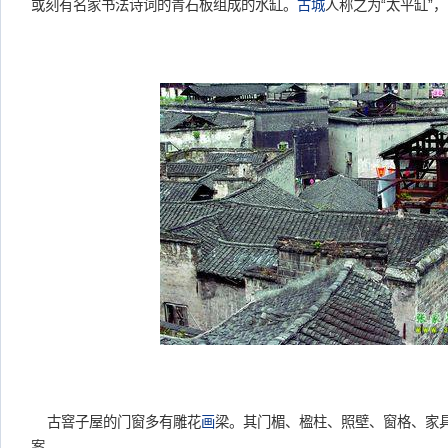
或刻有名家书法诗词的青石板组成的水缸。
古城
人称之为“太平缸”
古窨子屋的门窗多有雕花
画
梁。其门楣、楹柱、照壁、窗格、家
案。