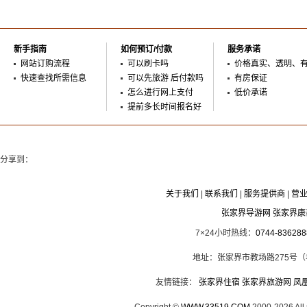
新手指南
如何预订/付款
服务承诺
网站订购流程
可以刷卡吗
价格真实、透明、
快速查找所需信息
可以先旅游 后付款吗
有房保证
怎么进行网上支付
低价承诺
提前多长时间报名好
分享到：
关于我们
|
联系我们
|
服务提供商
|
营
张家界导游网 张家界
7×24小时热线：
0744-836288
地址：张家界市教场路275号
友情链接：
张家界住宿
张家界旅游网
凤