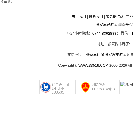
分享到：
关于我们
|
联系我们
|
服务提供商
|
营
张家界导游网 湖南开
7×24小时热线：
0744-8362888
； 微信：
地址：张家界市路子午
友情链接：
张家界住宿
张家界旅游网
凤
Copyright ©
WWW.33519.COM
2000-2026 Al
经营许可证
湘ICP备
L-HUN-
11006314号-3
100535