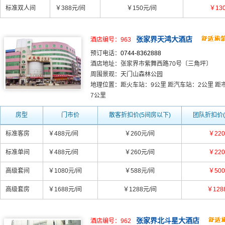
标准双人间
￥388元/间
￥150元/间
￥13
张家界天鸿大酒店
酒店编号：963
预订电话：
0744-8362888
酒店地址：张家界市紫舞西路70号〔三角坪〕
周围景观：天门山森林公园
地理位置：距火车站：9公里 距汽车站：2公里 距
7公里
房型
门市价
散客折扣价(5间房以下)
团队折扣价(
标准客房
￥488元/间
￥260元/间
￥22
标准单间
￥488元/间
￥260元/间
￥22
高级套间
￥1080元/间
￥588元/间
￥50
高级套房
￥1688元/间
￥1288元/间
￥128
张家界北斗星大酒店
酒店编号：962