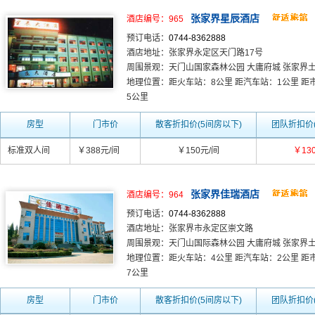
张家界星辰酒店
酒店编号：965
预订电话：
0744-8362888
酒店地址：张家界永定区天门路17号
周围景观：天门山国家森林公园 大庸府城 张家界
地理位置：距火车站：8公里 距汽车站：1公里 距
5公里
房型
门市价
散客折扣价(5间房以下)
团队折扣价(
标准双人间
￥388元/间
￥150元/间
￥13
张家界佳瑞酒店
酒店编号：964
预订电话：
0744-8362888
酒店地址：张家界市永定区崇文路
周围景观：天门山国际森林公园 大庸府城 张家界
地理位置：距火车站：4公里 距汽车站：2公里 距
7公里
房型
门市价
散客折扣价(5间房以下)
团队折扣价(