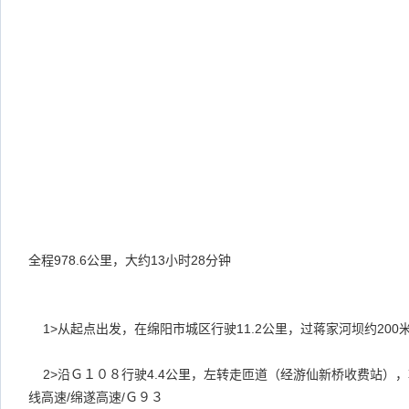
全程
978.6
公里，大约
13
小时
28
分钟
1>
从起点出发，在绵阳市城区行驶
11.2
公里，过蒋家河坝约
200
2>
沿Ｇ１０８行驶
4.4
公里，左转走匝道（经游仙新桥收费站），
线高速
/
绵遂高速
/
Ｇ９３