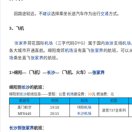
因路途较远，不
建议
选择乘坐长途汽车作为出行
交通
方式。
3
、飞机
张家界
荷花国际
机场
（三字代码
DYG
）属于国内
旅游
支线
机场
各大城市开通直航。绵阳南郊
机场
没有直飞
张家界
的航班，可以
场
乘坐直飞
张家界
的航班。
1>
绵阳—
（飞机）
—
长沙
—
（飞机、火车）
—
张家界
绵阳到
长沙
的航班：
——
50
绵阳到
长沙
航线信息
里程：公里
机场
建设费：
元
燃油费：元
航班号
时间
机场
机型
19:10
厦门航空
绵阳
机场
737
波音
全系列
MF8440
20:55
长沙
机场
长沙到张家界
航班：