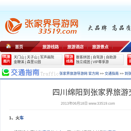
首页
旅游线路
旅游酒店
旅游景点
风景
旅游
天门山
|
天子山
|
军声画院
散客拼团
|
自驾游
|
自助游
图片
线路
金鞭溪
|
森里公园
独立成团
|
VIP尊享游
张家界旅游导游网 官方网
>>
交通指南
>>
到
四川绵阳到张家界旅游
2013年06月18日
www.33519.com
1
、火
车