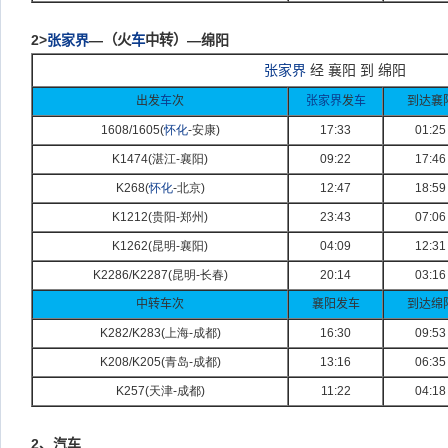
2>
张家界
—
（火
车
中转）
—绵阳
张家界
经 襄阳 到 绵阳
出发
车
次
张家界
发
车
到达襄
1608/1605(
怀化
-
安康)
17:33
01:25
K1474(
湛江-
襄阳)
09:22
17:46
K268(
怀化
-
北京)
12:47
18:59
K1212(
贵阳-
郑州)
23:43
07:06
K1262(
昆明-
襄阳)
04:09
12:31
K2286/K2287(
昆明-
长春)
20:14
03:16
中转车次
襄阳发车
到达绵
K282/K283(
上海-
成都)
16:30
09:53
K208/K205(
青岛-
成都)
13:16
06:35
K257(
天津-
成都)
11:22
04:18
2
、汽车