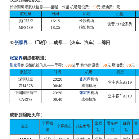
——
50
长沙到绵阳航线信息
里程：公里
机场建设费：
元
燃油费：元
航班号
时间
机场
机型
16:15
厦门航空
长沙机场
737
波音
全系列
MF8439
18:25
绵阳机场
4>
张家界
—
（飞机）
—成都—（火车、汽车）—绵阳
张家界
到成都航班：
——
695
50
70
张家界
到成都航线信息
里程：
公里
机场建设费：
元
燃油费：
元
航班号
时间
机场
机型
23:20
深圳航空
张家界
机场
A319
空中客车
ZH4378
00:40
成都机场
23:20
中国国际航空
张家界
机场
A319
空中客车
CA4378
00:40
成都机场
成都到绵阳火车：
全程始
出发
发车时
目的
到
车次
全程终点
列车类型
发
站
间
站