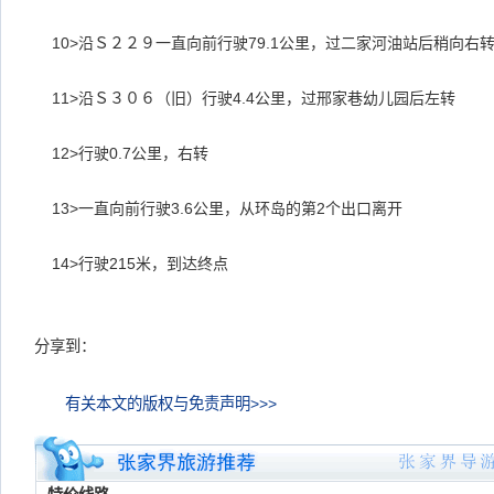
10>
沿Ｓ２２９一直向前行驶
79.1
公里，过二家河油站后稍向右
11>
沿Ｓ３０６（旧）行驶
4.4
公里，过邢家巷幼儿园后左转
12>
行驶
0.7
公里，右转
13>
一直向前行驶
3.6
公里，从环岛的第
2
个出口离开
14>
行驶
215
米，到达终点
分享到：
有关本文的版权与免责声明>>>