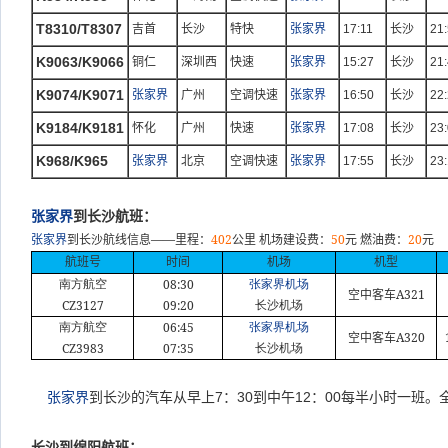
T8310/T8307
吉首
长沙
特快
张家界
17:11
长沙
21
K9063/K9066
铜仁
深圳西
快速
张家界
15:27
长沙
21
K9074/K9071
张家界
广州
空调快速
张家界
16:50
长沙
22
K9184/K9181
怀化
广州
快速
张家界
17:08
长沙
23
K968/K965
张家界
北京
空调快速
张家界
17:55
长沙
23
张家界
到长沙航班：
——
402
50
20
张家界
到长沙航线信息
里程：
公里
机场建设费：
元
燃油费：
元
航班号
时间
机场
机型
08:30
南方航空
张家界机场
A321
空中客车
CZ3127
09:20
长沙机场
06:45
南方航空
张家界机场
A320
空中客车
CZ3983
07:35
长沙机场
张家界
到长沙的汽车从早上
7
：
30
到中午
12
：
00
每半小时一班。
长沙到绵阳航班：