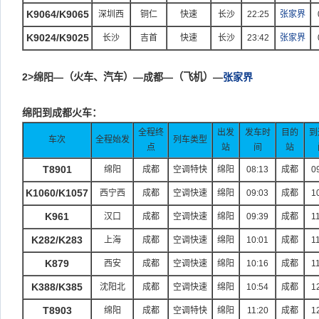
K9064/K9065
深圳西
铜仁
快速
长沙
22:25
张家界
K9024/K9025
长沙
吉首
快速
长沙
23:42
张家界
2>
绵阳—
（火车、汽车）
—成都—
（飞机）
—
张家界
绵阳到成都火车：
全程终
出发
发车时
目的
到
车次
全程始发
列车类型
点
站
间
站
T8901
绵阳
成都
空调特快
绵阳
08:13
成都
0
K1060/K1057
西宁西
成都
空调快速
绵阳
09:03
成都
1
K961
汉口
成都
空调快速
绵阳
09:39
成都
1
K282/K283
上海
成都
空调快速
绵阳
10:01
成都
1
K879
西安
成都
空调快速
绵阳
10:16
成都
1
K388/K385
沈阳北
成都
空调快速
绵阳
10:54
成都
1
T8903
绵阳
成都
空调特快
绵阳
11:20
成都
1