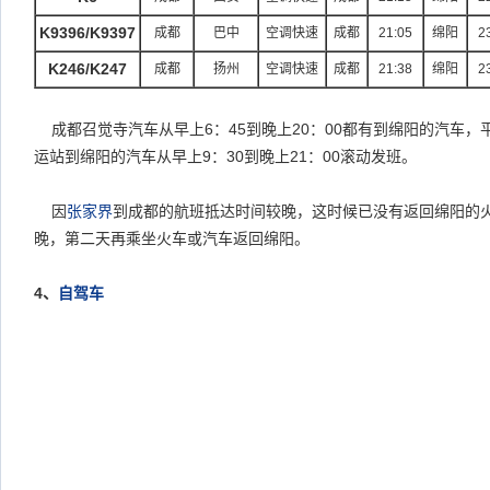
K9396/K9397
成都
巴中
空调快速
成都
21:05
绵阳
2
K246/K247
成都
扬州
空调快速
成都
21:38
绵阳
2
成都召觉寺汽车从早上
6
：
45
到晚上
20
：
00
都有到绵阳的汽车，
运站到绵阳的汽车从早上
9
：
30
到晚上
21
：
00
滚动发班。
因
张家界
到成都的航班抵达时间较晚，这时候已没有返回绵阳的
晚，第二天再乘坐火车或汽车返回绵阳。
4
、
自驾车