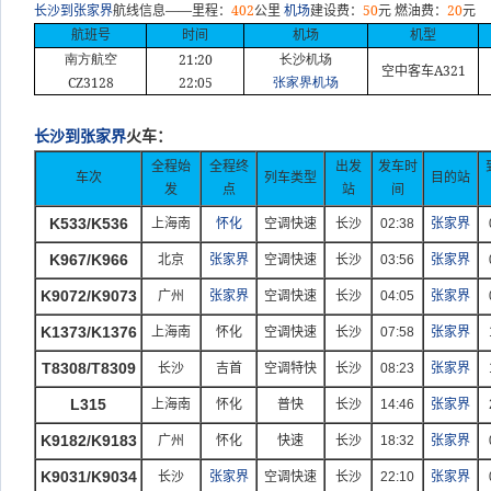
——
402
50
20
长沙到张家界
航线信息
里程：
公里
机场
建设费：
元
燃油费：
元
航班号
时间
机场
机型
21:20
南方航空
长沙机场
A321
空中客车
CZ3128
22:05
张家界机场
长沙到张家界
火车：
全程始
全程终
出发
发车时
车次
列车类型
目的站
发
点
站
间
K533/K536
上海南
怀化
空调快速
长沙
02:38
张家界
K967/K966
北京
张家界
空调快速
长沙
03:56
张家界
K9072/K9073
广州
张家界
空调快速
长沙
04:05
张家界
K1373/K1376
上海南
怀化
空调快速
长沙
07:58
张家界
T8308/T8309
长沙
吉首
空调特快
长沙
08:23
张家界
L315
上海南
怀化
普快
长沙
14:46
张家界
K9182/K9183
广州
怀化
快速
长沙
18:32
张家界
K9031/K9034
长沙
张家界
空调快速
长沙
22:10
张家界