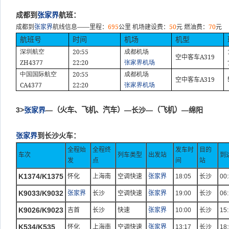
成都到
张家界
航班：
——
695
50
70
成都到
张家界
航线信息
里程：
公里
机场建设费：
元
燃油费：
元
航班号
时间
机场
机型
20:55
深圳航空
成都机场
A319
空中客车
ZH4377
22:20
张家界机场
20:55
中国国际航空
成都机场
A319
空中客车
CA4377
22:20
张家界机场
3>
张家界
—
（火车、飞机、汽车）
—长沙—
（飞机）
—绵阳
张家界
到长沙火车：
全程始
全程终
发车时
目的
车次
列车类型
出发站
到
发
点
间
站
K1374/K1375
怀化
上海南
空调快速
张家界
18:05
长沙
00
K9033/K9032
张家界
长沙
空调快速
张家界
19:00
长沙
06
K9026/K9023
吉首
长沙
快速
张家界
10:00
长沙
15:
K534/K535
怀化
上海南
空调快速
张家界
13:17
长沙
18