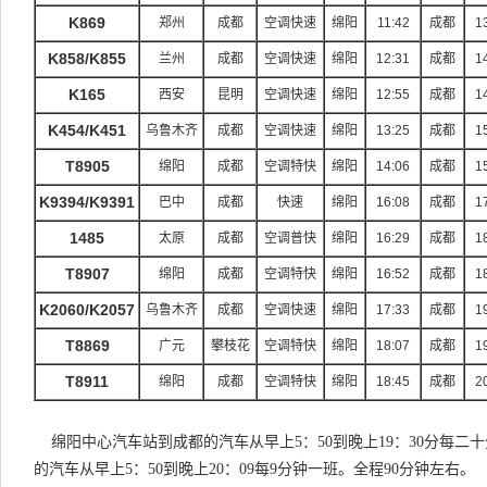
K869
郑州
成都
空调快速
绵阳
11:42
成都
1
K858/K855
兰州
成都
空调快速
绵阳
12:31
成都
1
K165
西安
昆明
空调快速
绵阳
12:55
成都
1
K454/K451
乌鲁木齐
成都
空调快速
绵阳
13:25
成都
1
T8905
绵阳
成都
空调特快
绵阳
14:06
成都
1
K9394/K9391
巴中
成都
快速
绵阳
16:08
成都
1
1485
太原
成都
空调普快
绵阳
16:29
成都
1
T8907
绵阳
成都
空调特快
绵阳
16:52
成都
1
K2060/K2057
乌鲁木齐
成都
空调快速
绵阳
17:33
成都
1
T8869
广元
攀枝花
空调特快
绵阳
18:07
成都
1
T8911
绵阳
成都
空调特快
绵阳
18:45
成都
2
绵阳中心汽车站到成都的汽车从早上
：
到晚上
：
分每二十
5
50
19
30
的汽车从早上
：
到晚上
：
每
分钟一班。全程
分钟左右。
5
50
20
09
9
90