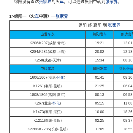
绵阳没有直达
张家界
的火
车
，可以通过襄阳中转到
张家界
。
1>
绵阳—
（火
车
中转）
—
张家界
绵阳 经 襄阳 到
张家界
出发
车
次
绵阳发
车
到达襄
K206/K207(
成都-
青岛)
19:21
12:01
K284/K281(
成都-
上海)
20:02
12:18
K258(
成都-
天津)
15:34
08:16
中转
车
次
襄阳发
车
到达
张
1606/1607(
安康-
怀化
)
01:41
08:10
K1261(
襄阳-
昆明)
21:25
06:04
1808/1805(
洛阳-
湛江)
00:13
06:58
K267(
北京-
怀化
)
05:15
11:08
K1473(
襄阳-
湛江)
10:00
18:26
K1211(
郑州-
贵阳)
02:25
08:37
K2288/K2285(
长春-
昆明)
11:05
18:55