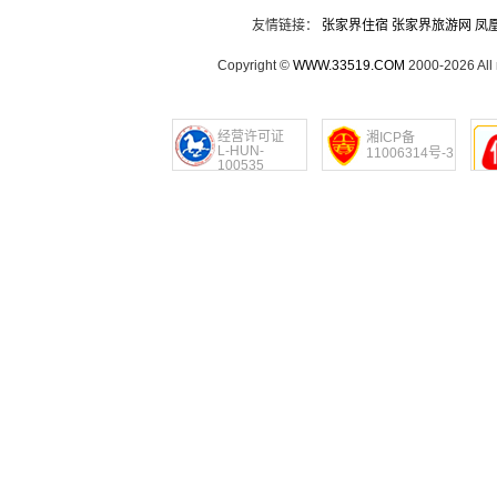
友情链接：
张家界住宿
张家界旅游网
凤
Copyright ©
WWW.33519.COM
2000-2026 Al
经营许可证
湘ICP备
L-HUN-
11006314号-3
100535