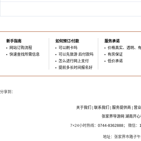
新手指南
如何预订/付款
服务承诺
网站订购流程
可以刷卡吗
价格真实、透明、
快速查找所需信息
可以先旅游 后付款吗
有房保证
怎么进行网上支付
低价承诺
提前多长时间报名好
分享到：
关于我们
|
联系我们
|
服务提供商
|
营
张家界导游网 湖南开
7×24小时热线：
0744-8362888
； 微信：
地址：张家界市路子午