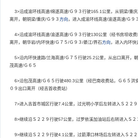
3>
沿成渝环线高速
/
绵遂高速
/
Ｇ９３行驶
165.1
公里，从铜梁
/
重庆
离开，朝铜梁
/
重庆
/
Ｇ９３
方向
，进入成渝环线高速
/
渝遂高速
/
Ｇ９
4>
沿成渝环线高速
/
渝遂高速
/
Ｇ９３行驶
130
公里（经书房坝收费
离开，朝华岩
/
内环快速
/
Ｇ７５
/
Ｇ９３
/
綦江
/
界石
方向
，进入内环快
5>
沿内环快速路
/
兰海高速
/
Ｇ７５行驶
25.2
公里，从出口离开，
茂高速
/
Ｇ６５
6>
沿包茂高速
/
Ｇ６５行驶
480.3
公里（经巴南收费站，Ｇ６５洪
０９出口离开（经吉首收费站）
7>
进入吉首市城区行驶
7.4
公里，过光明小学后左转进入Ｓ２２９
8>
继续沿Ｓ２２９行驶
57
公里，过罗依溪加油站后右转进入Ｓ２
9>
继续沿Ｓ２２９行驶
4.1
公里，过箭潭口林场后左转进入Ｓ２２