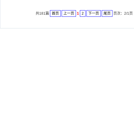
共181篇
首页
上一页
1
2
下一页
尾页
页次：2/1页 