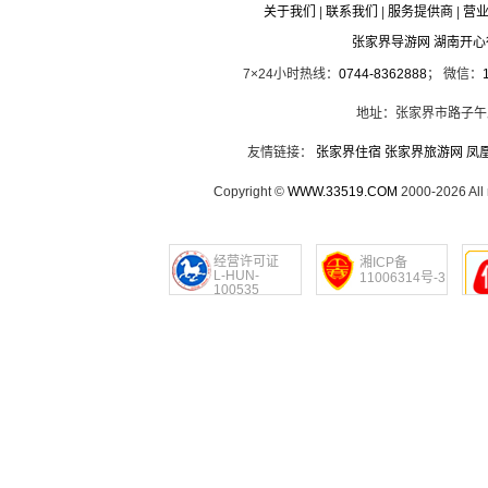
关于我们
|
联系我们
|
服务提供商
|
营
张家界导游网 湖南开
7×24小时热线：
0744-8362888
； 微信：
地址：张家界市路子午
友情链接：
张家界住宿
张家界旅游网
凤
Copyright ©
WWW.33519.COM
2000-2026 Al
经营许可证
湘ICP备
L-HUN-
11006314号-3
100535