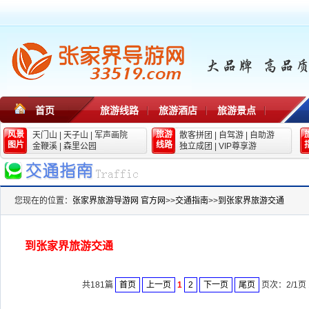
首页
旅游线路
旅游酒店
旅游景点
风景
旅游
天门山
|
天子山
|
军声画院
散客拼团
|
自驾游
|
自助游
图片
线路
金鞭溪
|
森里公园
独立成团
|
VIP尊享游
您现在的位置：
张家界旅游导游网 官方网
>>
交通指南
>>
到张家界旅游交通
到张家界旅游交通
共181篇
首页
上一页
1
2
下一页
尾页
页次：2/1页 