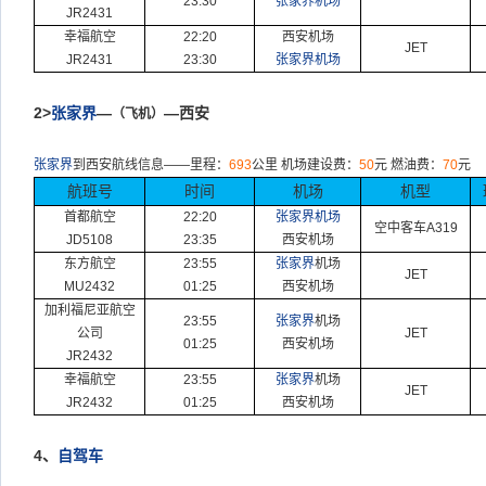
23:30
张家界机场
JR2431
幸福航空
22:20
西安机场
JET
JR2431
23:30
张家界机场
2>
张家界
—
—西安
（飞机）
张家界
到西安航线信息
——
里程：
693
公里
机场建设费：
50
元
燃油费：
70
元
航班号
时间
机场
机型
首都航空
22:20
张家界机场
空中客车
A319
JD5108
23:35
西安机场
东方航空
23:55
张家界
机场
JET
MU2432
01:25
西安机场
加利福尼亚航空
23:55
张家界
机场
公司
JET
01:25
西安机场
JR2432
幸福航空
23:55
张家界
机场
JET
JR2432
01:25
西安机场
4、
自驾车