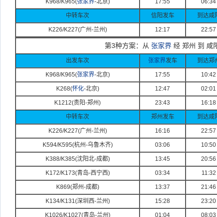
K968/K965(
张家界
-
北京)
17:55
06:34
中转车次
信阳发车
到达咸
K226/K227(
广州-
兰州)
12:17
22:57
第3种方案：从
张家界
经 郑州 到 咸
出发车次
张家界
发车
到达郑
K968/K965(
张家界
-
北京)
17:55
10:42
K268(
怀化
-
北京)
12:47
02:01
K1212(
贵阳-
郑州)
23:43
16:18
中转车次
郑州发车
到达咸
K226/K227(
广州-
兰州)
16:16
22:57
K594/K595(
杭州-
乌鲁木齐)
03:06
10:50
K388/K385(
沈阳北-
成都)
13:45
20:56
K172/K173(
青岛-
西宁西)
03:34
11:32
K869(
郑州-
成都)
13:37
21:46
K134/K131(
深圳西-
兰州)
15:28
23:20
K1026/K1027(
青岛-
兰州)
01:04
08:03