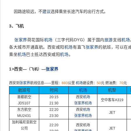
因路途较远，不
建议
选择乘坐长途汽车的出行方式。
3、飞机
张家界
荷花国际
机场
（三字代码DYG）属于国内
旅游
支线
机场
各大城市开通直航。西安咸阳
机场
有直飞
张家界
的航班，可以在
乘坐
机场
巴士抵达西安咸阳
机场
。
1>
西安—
—
张家界
（飞机）
西安到
张家界
航线信息
——
里程：
693
公里
机场
建设费：
50
元
燃油费：
70
元
航班号
时间
机场
机型
首都航空
20:15
西安
机场
空中客车
A319
JD5107
21:30
张家界机场
东方航空
22:20
西安
机场
JET
MU2431
23:30
张家界机场
加利福尼亚航空
22:20
西安机场
公司
JET