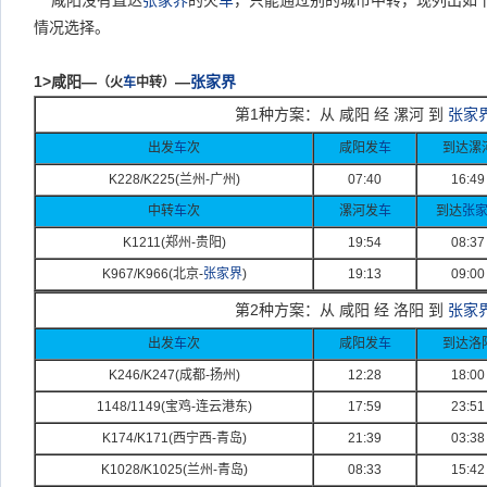
咸阳没有直达
张家界
的火
车
，只能通过别的城市中转，现列出如
情况选择。
1>咸阳—
—
张家界
（火
车
中转）
第1种方案：从 咸阳 经 漯河 到
张家
出发
车
次
咸阳发
车
到达漯
K228/K225(
兰州-
广州)
07:40
16:49
中转
车
次
漯河发
车
到达
张
K1211(
郑州-
贵阳)
19:54
08:37
K967/K966(
北京-
张家界
)
19:13
09:00
第2种方案：从 咸阳 经 洛阳 到
张家
出发
车
次
咸阳发
车
到达洛
K246/K247(
成都-
扬州)
12:28
18:00
1148/1149(
宝鸡-
连云港东)
17:59
23:51
K174/K171(
西宁西-
青岛)
21:39
03:38
K1028/K1025(
兰州-
青岛)
08:33
15:42