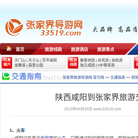
首页
旅游线路
旅游酒店
旅游景点
风景
旅游
天门山
|
天子山
|
军声画院
散客拼团
|
自驾游
|
自助游
图片
线路
金鞭溪
|
森里公园
独立成团
|
VIP尊享游
张家界旅游导游网 官方网
>>
交通指南
>>
到
陕西咸阳到张家界旅游
2013年04月30日
www.33519.com
1、火
车