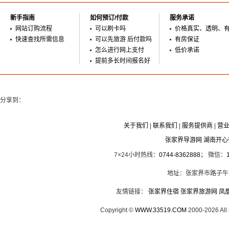
新手指南
如何预订/付款
服务承诺
网站订购流程
可以刷卡吗
价格真实、透明、
快速查找所需信息
可以先旅游 后付款吗
有房保证
怎么进行网上支付
低价承诺
提前多长时间报名好
分享到：
关于我们
|
联系我们
|
服务提供商
|
营
张家界导游网 湖南开
7×24小时热线：
0744-8362888
； 微信：
地址：张家界市路子午
友情链接：
张家界住宿
张家界旅游网
凤
Copyright ©
WWW.33519.COM
2000-2026 Al