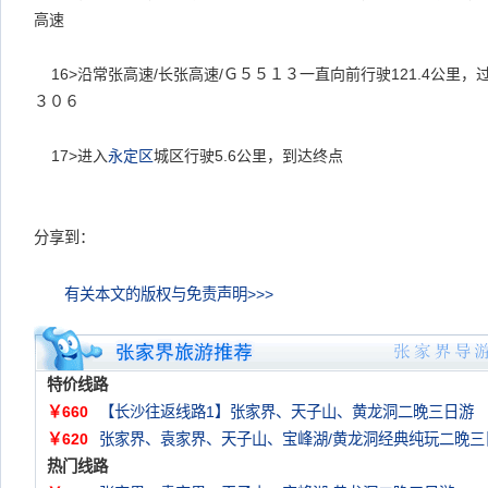
高速
16>沿常张高速/长张高速/Ｇ５５１３一直向前行驶121.4公里，
３０６
17>进入
永定区
城区行驶5.6公里，到达终点
分享到：
有关本文的版权与免责声明>>>
特价线路
￥660
【长沙往返线路1】张家界、天子山、黄龙洞二晚三日游
￥620
张家界、袁家界、天子山、宝峰湖/黄龙洞经典纯玩二晚三
热门线路