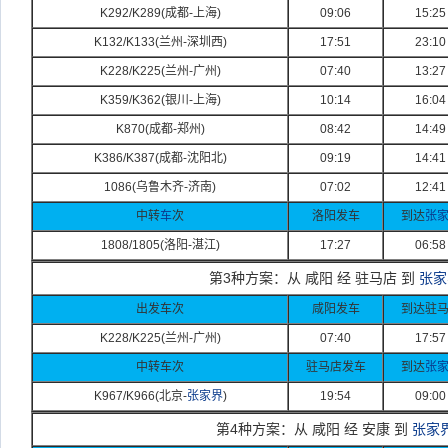
K292/K289(
成都-
上海)
09:06
15:25
K132/K133(
兰州-
深圳西)
17:51
23:10
K228/K225(
兰州-
广州)
07:40
13:27
K359/K362(
银川-
上海)
10:14
16:04
K870(
成都-
郑州)
08:42
14:49
K386/K387(
成都-
沈阳北)
09:19
14:41
1086(
乌鲁木齐-
济南)
07:02
12:41
中转
车
次
洛阳发车
到达
张
1808/1805(
洛阳-
湛江)
17:27
06:58
第3种方案：从 咸阳 经 驻马店 到
张家
出发车次
咸阳发车
到达驻
K228/K225(
兰州-
广州)
07:40
17:57
中转车次
驻马店发车
到达
张
K967/K966(
北京-
张家界
)
19:54
09:00
第4种方案：从 咸阳 经 安康 到
张家