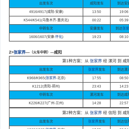
出发车次
咸阳发车
到达安
4916/4917(
咸阳-
安康)
13:50
19:06
K544/K541(
乌鲁木齐-
重庆北)
00:22
05:39
中转车次
安康发车
到达
张
1606/1607(
安康-
怀化
)
19:23
08:10
2>
张家界
—
咸阳
（火车中转）—
第1种方案：从
张家界
经 漯河 到 咸
出发车次
张家界
发车
到达漯
K968/K965(
张家界
-
北京)
17:55
08:50
K1212(
贵阳-
郑州)
23:43
14:23
中转车次
漯河发车
到达咸
K226/K227(
广州-
兰州)
14:28
22:57
第2种方案：从
张家界
经 信阳 到 咸
出发车次
张家界
发车
到达信