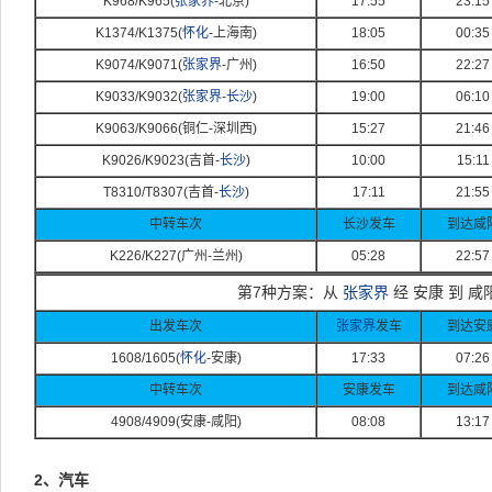
K968/K965(
张家界
-
北京)
17:55
23:15
K1374/K1375(
怀化
-
上海南)
18:05
00:35
K9074/K9071(
张家界
-
广州)
16:50
22:27
K9033/K9032(
张家界
-
长沙
)
19:00
06:10
K9063/K9066(
铜仁-
深圳西)
15:27
21:46
K9026/K9023(
吉首-
长沙
)
10:00
15:11
T8310/T8307(
吉首-
长沙
)
17:11
21:55
中转车次
长沙发车
到达咸
K226/K227(
广州-
兰州)
05:28
22:57
第7种方案：从
张家界
经 安康 到 咸
出发车次
张家界
发车
到达安
1608/1605(
怀化
-
安康)
17:33
07:26
中转车次
安康发车
到达咸
4908/4909(
安康-
咸阳)
08:08
13:17
2、汽车